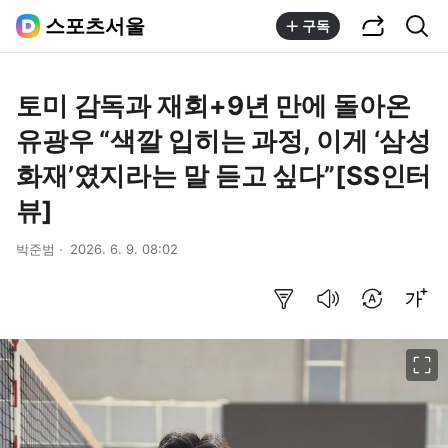
공유하기
통합검색
스포츠서울
구독
토미 감독과 재회+9년 만에 돌아온
유광우 “색깔 입히는 과정, 이게 ‘삼성
화재’였지라는 말 듣고 싶다”[SS인터
뷰]
박준범
2026. 6. 9. 08:02
요약보기
음성으로 듣기
번역 설정
글씨크기 조절하기
이미지 크게 보기