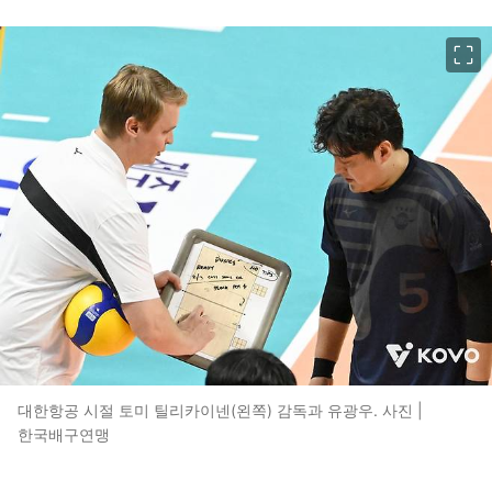
이미지 크게 보기
대한항공 시절 토미 틸리카이넨(왼쪽) 감독과 유광우. 사진 |
한국배구연맹