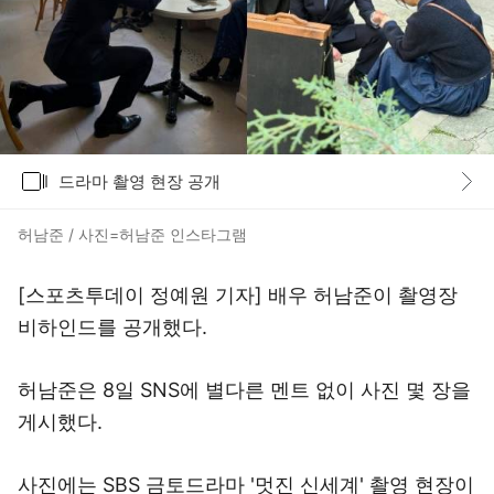
갤러리
드라마 촬영 현장 공개
바로가기
허남준 / 사진=허남준 인스타그램
[스포츠투데이 정예원 기자] 배우 허남준이 촬영장
비하인드를 공개했다.
허남준은 8일 SNS에 별다른 멘트 없이 사진 몇 장을
게시했다.
사진에는 SBS 금토드라마 '멋진 신세계' 촬영 현장이