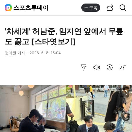
공유하기
통합검색
스포츠투데이
구독
'차세계' 허남준, 임지연 앞에서 무릎
도 꿇고 [스타엿보기]
정예원 기자
2026. 6. 8. 15:04
요약보기
음성으로 듣기
번역 설정
글씨크기 조절하기
이미지 크게 보기