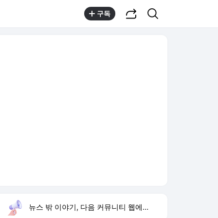
공유하기
검색
구독
뉴스 밖 이야기, 다음 커뮤니티 웹에서 보기
실시간 트렌드
오늘 6:29 기준
툴팁보기
1
종로구 수거차 사망
,신규
2
이 대통령 점검 지시
,상승
3
임영웅 데뷔 10주년
,하락
4
황희 청년 버스하우스
,유지
5
재벌 형사 시즌2
,하락