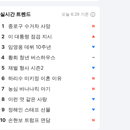
6
하리수 미키정 이혼 이유
,신규
7
농심 바나나킥 아기
,신규
8
이런 엿 같은 사랑
,하락
9
정해인 스태프 선물
,하락
10
손현보 트럼프 면담
,신규
발리볼코리아 랭킹 뉴스
최근 3시간 집계 결과입니다.
많이 본 뉴스
1
'4경기 무승 탈출→103
일 만의 홈 승리' 용인
FC, 부산에 2-0 완승
1시간 전