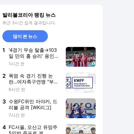
2
폭염 속 경기 진행 논
란...여자축구연맹 "부상
자 발생 후에야 시간 조
6시간 전
정"
3
수원FC위민 아야카, 드
리볼 공격 [WK리그]
7시간 전
4
FC서울, 오산고 유망주
5인방 준프로 계
약...190cm 수비수부터
1일 전
U-17 대표까지
5
이상일 용인특례시장,
베트남 다낭서 반도체
·AI 정책 소개…삼성·SK
6시간 전
하이닉스 대규모 시설
언급
서비스 바로가기
뉴스
연예
스포츠
스포츠 홈
축구
해외축구