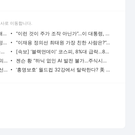
“밥먹고 잠만 자도 월급 43% 증발”…고물가에 저소득층 살림 더 팍팍 - 매일경제
[속보] ‘블랙먼데이’ 코스피, 8%대 급락…8000선 무너져 - 매일경제
[속보] 이 대통령 “올해를 대체불가 한국의 꿈이 시작된 해 삼겠다” - 매일경제
젠슨 황 “하닉 없인 AI 발전 불가…주식시장 변동? 할인가에 살 기회” [현장] - 매일경제
[속보] 이언주 “최고위원 사퇴…6·3 지방선거 결과 책임 통감” - 매일경제
‘홍명보호’ 월드컵 32강에서 탈락한다? 美 매체 월드컵 예측서 A조 2위…“캐나다에 1-2 패배할
서비스 약관/정책
 글쓴이에 있으며, Daum의 입장과 다를 수 있습니다.