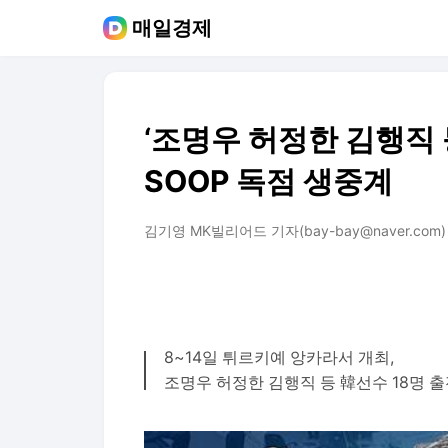
매일경제
‘조명우 허정한 김행직
SOOP 독점 생중계
김기영 MK빌리어드 기자(bay-bay@naver.com)
8~14일 튀르키예 앙카라서 개최,
조명우 허정한 김행직 등 韓선수 18명 