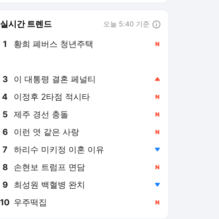
8
손현보 트럼프 면담
,신규
9
최성원 백혈병 완치
,하락
10
우주떡집
,신규
매일경제 랭킹 뉴스
최근 3시간 집계 결과입니다.
많이 본 뉴스
탐독한 뉴스
1
“25:0” 전국당구대회 女
3쿠션서 ‘퍼펙트 게임’
나왔다…국내1위 박세
2시간 전
정, 황령인에 완승
2
“반도체 폭락은 일단락
됐다”…전문가가 꼽은 ‘8
월 반등’ 시그널
4시간 전