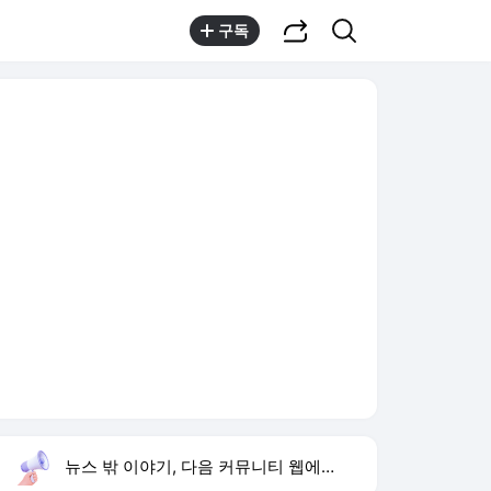
공유하기
검색
구독
뉴스 밖 이야기, 다음 커뮤니티 웹에서 보기
실시간 트렌드
오늘 5:40 기준
툴팁보기
1
황희 폐버스 청년주택
,신규
2
재벌 형사 시즌2
,유지
3
이 대통령 결혼 페널티
,상승
4
이정후 2타점 적시타
,신규
5
제주 경선 충돌
,신규
6
이런 엿 같은 사랑
,신규
7
하리수 미키정 이혼 이유
,하락