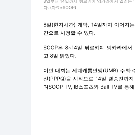
8일부터 14일까지 튀르키예 앙카라에서 열리는 ‘
다. (자료=SOOP)
8일(현지시간) 개막, 14일까지 이어지는
간으로 시청할 수 있다.
SOOP은 8~14일 튀르키예 앙카라에
고 8일 밝혔다.
이번 대회는 세계캐롬연맹(UMB) 주최·
선(PPPQ)을 시작으로 14일 결승전까
며SOOP TV, IB스포츠와 Ball TV를 
이번 대회에는 ‘세계1위’ 조명우를 비롯
은 김민석 김도현 양승모 정예성 권미루 
다.
세계적인 선수들의 경쟁도 치열할 전망