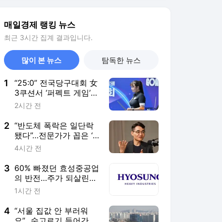
3
60% 빠졌던 효성중공업
의 반전…주가 되살린
‘12조 수주’의 힘 [이주
1시간 전
의 Bull기둥]
4
“서울 집값 안 부러워
요”…숨고르기 들어간 사
이 ‘훨훨’ 나는 이 동네
4시간 전
5
“가구당 140만원 더 내
야”…이란전쟁 장기화에
美 국민 세금 ‘눈덩이’
8시간 전
서비스 바로가기
뉴스
연예
스포츠
스포츠 홈
축구
해외축구
야구
해외야구
골프