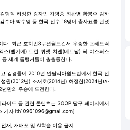
 멕스(벨기에) 트란 퀴엣 치엔(베트남) 딕 야스퍼스
 등 세계 톱랭커들이 총출동한다.
 고 김경률이 2010년 안탈리아월드컵에서 한국 선
(2012년) 조재호(2014년) 허정한(2024년)까
 2년만의 우승에 도전한다.
이라이트 등 관련 콘텐츠는 SOOP 당구 페이지에서
 lth10961096@gmail.com]
 무단 전재, 재배포 및 AI학습 이용 금지
론사로 이동합니다.
[단독] 한성숙, 잠실아파트 52억에 처분해 30억 차익…양도세 혜택 ‘막차’ - 매일경제
“이런 것이 주가 조작 아닌가”…이 대통령, 코스닥 공매도 건 공개 지적 - 매일경제
송도 1·2동, 똑같은 사전투표 득표수…유정복 인천시장 “나오기 힘든 결과” - 매일경제
“이재용 정의선 최태원 가장 친한 사람은?”…유재석 질문에 젠슨 황의 답변 - 매일경제