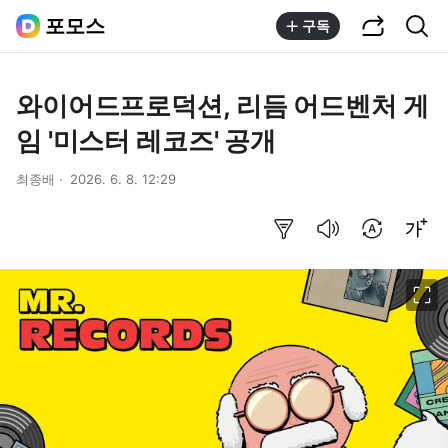
공유하기
통합검색
포모스
구독
와이어드프로덕션, 리듬 어드벤처 게
임 '미스터 레코즈' 공개
최종배
2026. 6. 8. 12:29
요약보기
음성으로 듣기
번역 설정
글씨크기 조절하기
이미지 크게 보기