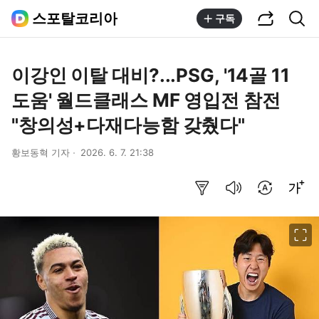
공유하기
통합검색
스포탈코리아
구독
이강인 이탈 대비?...PSG, '14골 11
도움' 월드클래스 MF 영입전 참전
"창의성+다재다능함 갖췄다"
황보동혁 기자
2026. 6. 7. 21:38
요약보기
음성으로 듣기
번역 설정
글씨크기 조절하기
이미지 크게 보기