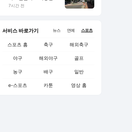
사라진 식당가 [르포]
7시간 전
서비스 바로가기
뉴스
연예
스포츠
스포츠 홈
축구
해외축구
야구
해외야구
골프
농구
배구
일반
e-스포츠
카툰
영상 홈