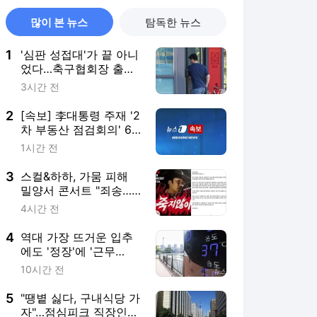
많이 본 뉴스
탐독한 뉴스
1
'심판 성접대'가 끝 아니
었다…축구협회장 출장
에 부인 3회 동반 '펑펑'
3시간 전
2
[속보] 李대통령 주재 '2
차 부동산 점검회의' 6
시간만에 종료
1시간 전
3
스컬&하하, 가뭄 피해
밀양서 콘서트 "죄송…
출연료 전액 기부할 것"
4시간 전
4
역대 가장 뜨거운 입추
에도 '정장'에 '근무
복'…"반바지? 꿈도 못
10시간 전
꿔요"
5
"땡볕 싫다, 구내식당 가
자"…점심피크 직장인