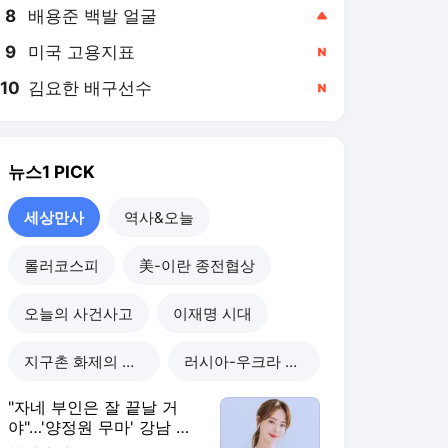
8
배용준 백발 얼굴
,상승
9
미국 고용지표
,신규
10
김요한 배구선수
,신규
뉴스1
PICK
세상만사
역사&오늘
롤러코스피
美-이란 종전협상
오늘의 사건사고
이재명 시대
지구촌 화제의 뉴스
러시아-우크라 전쟁
"자네 부인은 잘 끝날 거
야"…'양정원 무마' 강남 경
찰, 다른 돈도 받은 정황