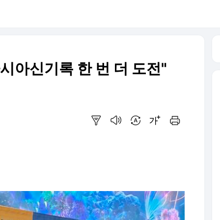
"아시아신기록 한 번 더 도전"
요약보기
음성으로 듣기
번역 설정
글씨크기 조절하기
인쇄하기