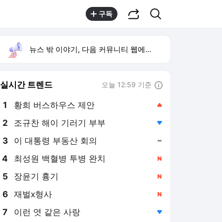
공유하기
검색
구독
뉴스 밖 이야기, 다음 커뮤니티 웹에서 보기
실시간 트렌드
오늘 12:59 기준
툴팁보기
1
황희 버스하우스 제안
,상승
2
조규찬 해이 기러기 부부
,하락
3
이 대통령 부동산 회의
,유지
4
최성원 백혈병 투병 완치
,신규
5
장윤기 흉기
,신규
6
재벌x형사
,신규
7
이런 엿 같은 사랑
,하락