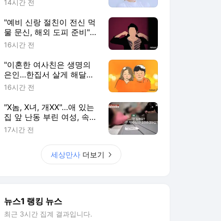
14시간 전
"예비 신랑 절친이 전신 먹
물 문신, 해외 도피 준비"…
예비 신부 '혼란'
16시간 전
"이혼한 여사친은 생명의
은인…한집서 살게 해달라"
남편 요구에 '절망'
16시간 전
"X놈, X녀, 개XX"…애 있는
집 앞 난동 부린 여성, 속옷
까지 훌러덩[영상]
17시간 전
세상만사
더보기
뉴스1 랭킹 뉴스
최근 3시간 집계 결과입니다.