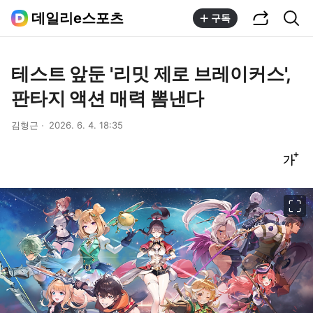
공유하기
통합검색
데일리e스포츠
구독
테스트 앞둔 '리밋 제로 브레이커스',
판타지 액션 매력 뽐낸다
김형근
2026. 6. 4. 18:35
글씨크기 조절하기
이미지 크게 보기