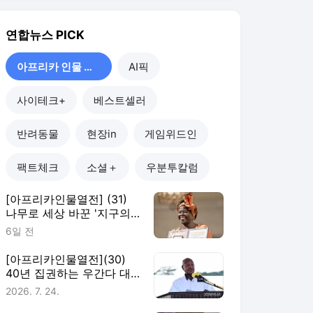
어머니' 왕가리 마타이
6일 전
[아프리카인물열전](30)
40년 집권하는 우간다 대
통령 무세베니
2026. 7. 24.
[아프리카인물열전](29)
무슬림형제단의 논쟁적 창
립자 알반나
2026. 7. 17.
[아프리카인물열전] (28)
'이집트 인디애나 존스' 자
히 하와스
2026. 7. 10.
아프리카 인물 열전
더보기
연합뉴스 랭킹 뉴스