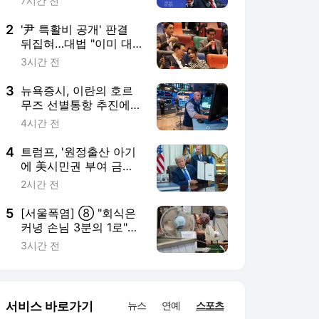
커녕 손님 3분의 1로"…
외식 줄고 배달늘어
3시간 전
서비스 바로가기
뉴스
연예
스포츠
스포츠 홈
축구
해외축구
야구
해외야구
골프
농구
배구
일반
e-스포츠
카툰
영상 홈