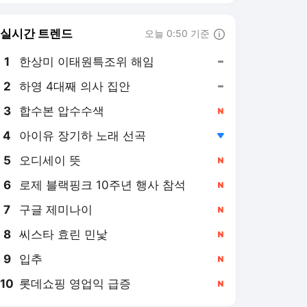
8
씨스타 효린 민낯
,신규
9
입추
,신규
10
롯데쇼핑 영업익 급증
,신규
연합뉴스
PICK
아프리카 인물 열전
AI픽
사이테크+
베스트셀러
반려동물
현장in
게임위드인
팩트체크
소셜＋
우분투칼럼
[아프리카인물열전] (31)
나무로 세상 바꾼 '지구의