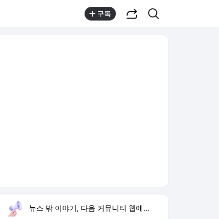
공유하기
검색
구독
뉴스 밖 이야기, 다음 커뮤니티 웹에서 보기
실시간 트렌드
오늘 0:50 기준
툴팁보기
1
한상미 이태원특조위 해임
,유지
2
하영 4대째 의사 집안
,유지
3
합수본 압수수색
,신규
4
아이유 장기하 노래 선곡
,하락
5
오디세이 뜻
,신규
6
로제 블랙핑크 10주년 행사 참석
,신규
7
구글 제미나이
,신규