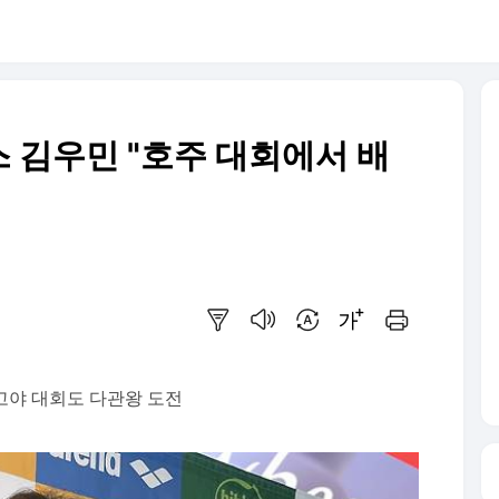
 김우민 "호주 대회에서 배
요약보기
음성으로 듣기
번역 설정
글씨크기 조절하기
인쇄하기
고야 대회도 다관왕 도전