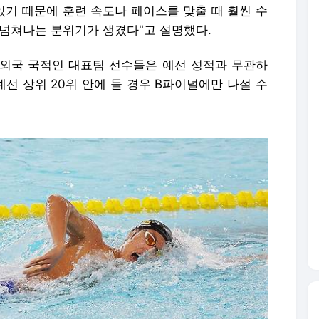
한국 수영 중장거리 간판 김우민(강원특별자치도청)이 25일 경북
스위밍 챔피언십 남자 자유형 800ｍ 결승에서 역영하고 있다.