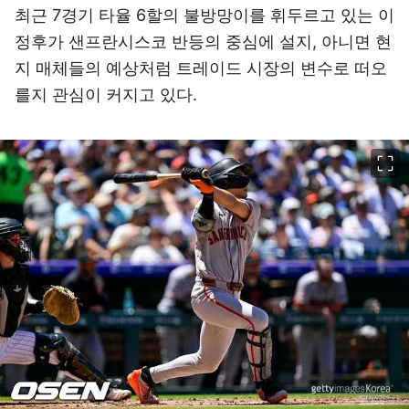
최근 7경기 타율 6할의 불방망이를 휘두르고 있는 이
정후가 샌프란시스코 반등의 중심에 설지, 아니면 현
지 매체들의 예상처럼 트레이드 시장의 변수로 떠오
를지 관심이 커지고 있다.
이미지 크게 보기