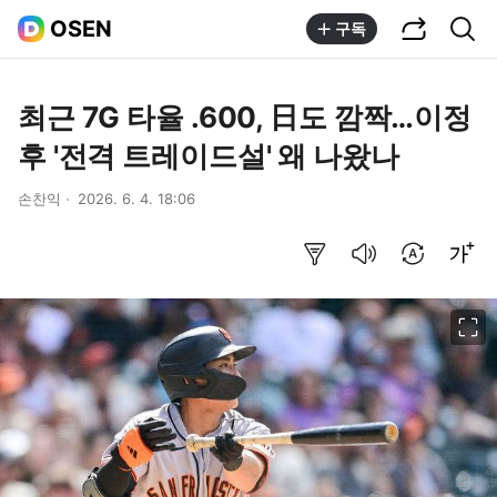
공유하기
통합검색
OSEN
구독
최근 7G 타율 .600, 日도 깜짝…이정
후 '전격 트레이드설' 왜 나왔나
손찬익
2026. 6. 4. 18:06
요약보기
음성으로 듣기
번역 설정
글씨크기 조절하기
이미지 크게 보기