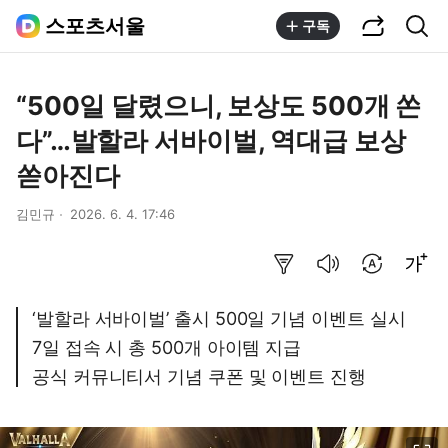
공유하기
통합검색
스포츠서울
구독
“500일 달렸으니, 보상도 500개 쏜
다”…발할라 서바이벌, 역대급 보상
쏟아진다
김민규
2026. 6. 4. 17:46
요약보기
음성으로 듣기
번역 설정
글씨크기 조절하기
‘발할라 서바이벌’ 출시 500일 기념 이벤트 실시
7일 접속 시 총 500개 아이템 지급
공식 커뮤니티서 기념 쿠폰 및 이벤트 진행
이미지 크게 보기