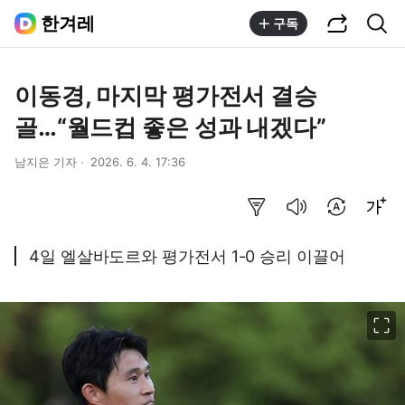
공유하기
통합검색
한겨레
구독
이동경, 마지막 평가전서 결승
골…“월드컵 좋은 성과 내겠다”
남지은 기자
2026. 6. 4. 17:36
요약보기
음성으로 듣기
번역 설정
글씨크기 조절하기
4일 엘살바도르와 평가전서 1-0 승리 이끌어
이미지 크게 보기