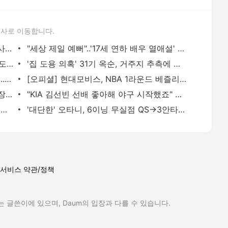
론사로 이동합니다.
조폭 출신 BJ, 자전거 종주 생방 중 교통사고 사망.."시청자 150명 접속" | 스타뉴스
"세상 제일 예뻐"..'17세 연하 배우 열애설' 성시경, 문가영과 조용히 컴백 [스타이슈] | 스타뉴스
이동경 프리킥 결승골! 홍명보호, 엘살바도르에 1-0 신승... 100위 팀 압박에 허우적 '월드컵 과제
'집 도용 의혹' 31기 옥순, 거주지 추측에 불쾌 "불안과 피해 초래" [전문] | 스타뉴스
"이런 등기부등본은 처음" 전문가도 절레..이승기, 해명에도…[스타이슈] | 스타뉴스
[오피셜] 현대모비스, NBA 1라운드 베즐리 영입+프림 복귀... 외인 구성 완료 | 스타뉴스
LG·KT·KCC 구단주 변경... 권영상 SK 단장은 KBL 이사 선임 | 스타뉴스
"KIA 김선빈 선배 좋아해 야구 시작했죠" 광주일고 김선빈, 포수 1순위 꿈꾼다 [인터뷰] | 스타뉴스
김호령 대체 왜 뛰었나! '통한의 3루 견제사' 비하인드, 사령탑 생각은 달랐다 "본헤드 플레이 아
'대단한' 오타니, 6이닝 무실점 QS→3안타 2볼넷
서비스 약관/정책
 글쓴이에 있으며, Daum의 입장과 다를 수 있습니다.