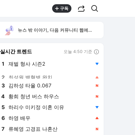
공유하기
검색
구독
뉴스 밖 이야기, 다음 커뮤니티 웹에서 보기
실시간 트렌드
오늘 4:50 기준
툴팁보기
1
재벌 형사 시즌2
,하락
2
최성원 백혈병 완치
,상승
3
김하성 타율 0.067
,신규
4
황희 청년 버스 하우스
,신규
5
하리수 미키정 이혼 이유
,하락
6
하영 배우
,상승
7
류혜영 고경표 나혼산
,신규