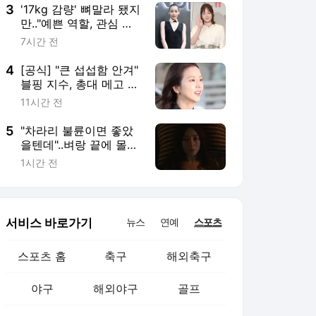
TView]
3
'17kg 감량' 뼈말라 됐지
만.."예쁜 역할, 관심 없
다" 김민하 묵직한 소신
7시간 전
행보 [전현무계획4][★
밤TView]
4
[공식] "큰 섭섭함 안겨"
블핑 지수, 총대 메고 공
개 사과 [스타이슈]
11시간 전
5
"차라리 불륜이면 좋았
을텐데"..벼랑 끝에 몰려
도 김혜수는 김혜수 [지
1시간 전
금 불륜]
서비스 바로가기
뉴스
연예
스포츠
스포츠 홈
축구
해외축구
야구
해외야구
골프