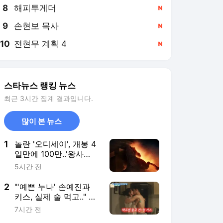
8
해피투게더
,신규
9
손현보 목사
,신규
10
전현무 계획 4
,신규
스타뉴스 랭킹 뉴스
최근 3시간 집계 결과입니다.
많이 본 뉴스
1
놀란 '오디세이', 개봉 4
일만에 100만..'왕사
남'보다 빠르다 [공식]
5시간 전
2
"'예쁜 누나' 손예진과
키스, 실제 술 먹고.." 정
해인, 8년만 비화 밝혔
7시간 전
다 [옥문아][★밤