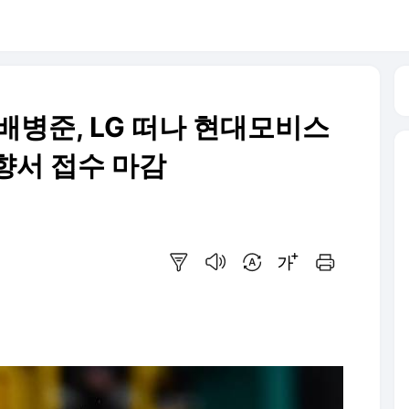
 배병준, LG 떠나 현대모비스
의향서 접수 마감
요약보기
음성으로 듣기
번역 설정
글씨크기 조절하기
인쇄하기