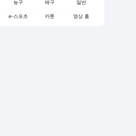
농구
배구
일반
e-스포츠
카툰
영상 홈