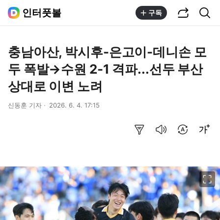
공유하기
통합검색
인터풋볼
구독
충남아산, 박시후-은고이-데니손 모
두 폭발→수원 2-1 격파...선두 부산
상대로 이변 노려
신동훈 기자
2026. 6. 4. 17:15
요약보기
음성으로 듣기
번역 설정
글씨크기 조절하기
이미지 크게 보기