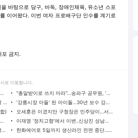
험을 바탕으로 당구, 바둑, 장애인체육, 유소년 스포
계를 이어왔다. 이번 여자 프로배구단 인수를 계기로
배포 금지.
론사로 이동합니다.
"따라잡겠다고? 꿈 깨라" TSMC 회장, 삼성 추격 가능성 일축
"총알받이로 쓰지 마라"…송파구 공무원, '투표용지 부족' 선관위 저격
"재선거해야, 국가기관 무능" 대학가 반발 확산
'강릉시장 아들' 된 아이돌…30년 보수 강릉 뒤집혔다 [6월 선거]
합)
오세훈은 이겼지만 구청장은 민주당이…서울 표심 엇갈렸다 [6월 선거]
애 "여성대통령 무능은 탄핵사유, 능력을 보여야" [6월 선거]
이재명 '정치고향'에서 이변..신상진 성남시장, 재선 성공[6월 선거]
로이터 "여당 지선 압승에도 서울 패배 상징적"
한화에어로 5일까지 생산라인 전면 중단…"고강도 안전대책 추진"