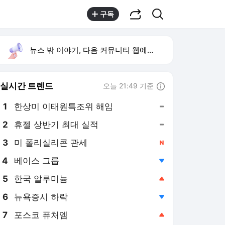
공유하기
검색
구독
뉴스 밖 이야기, 다음 커뮤니티 웹에서 보기
실시간 트렌드
오늘 21:49 기준
툴팁보기
1
한상미 이태원특조위 해임
,유지
2
휴젤 상반기 최대 실적
,유지
3
미 폴리실리콘 관세
,신규
4
베이스 그룹
,하락
5
한국 알루미늄
,상승
6
뉴욕증시 하락
,하락
7
포스코 퓨처엠
,상승