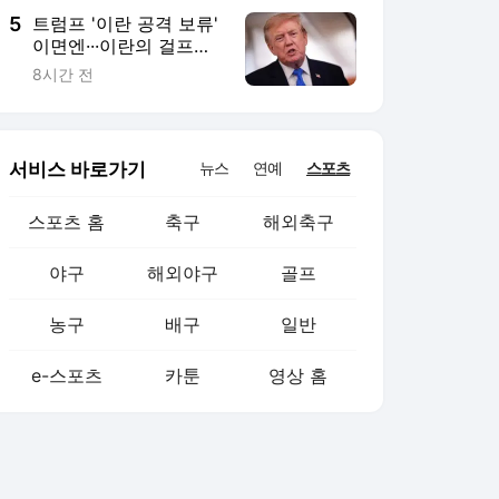
5
트럼프 '이란 공격 보류'
이면엔···이란의 걸프국
협박
8시간 전
서비스 바로가기
뉴스
연예
스포츠
스포츠 홈
축구
해외축구
야구
해외야구
골프
농구
배구
일반
e-스포츠
카툰
영상 홈