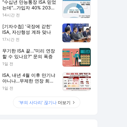
"수십년 만능통장 ISA 믿었
는데"…가입자 40% 2030
'부의 사다리' 끊기나
14시간 전
[기자수첩] '국장에 갇힌'
ISA, 자산형성 계좌 맞나
17시간 전
무기한 ISA 끝…"미리 연장
할 수 있나요?" 문의 폭증
1일 전
ISA, 내년 4월 이후 만기냐
아니냐…무제한 연장 희비
갈려
1일 전
'부의 사다리' 끊기나
더보기