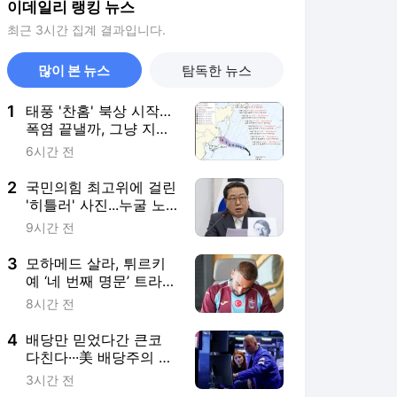
이데일리 랭킹 뉴스
최근 3시간 집계 결과입니다.
많이 본 뉴스
탐독한 뉴스
1
태풍 '찬홈' 북상 시작…
폭염 끝낼까, 그냥 지나
갈까
6시간 전
2
국민의힘 최고위에 걸린
'히틀러' 사진...누굴 노
렸나
9시간 전
3
모하메드 살라, 튀르키
예 ‘네 번째 명문’ 트라브
존스포르행
8시간 전
4
배당만 믿었다간 큰코
다친다···美 배당주의 배
신
3시간 전