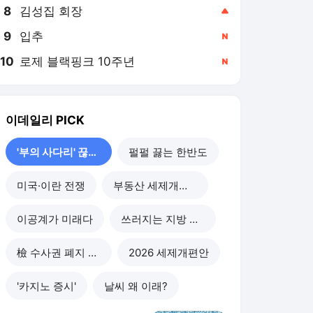
8
김성집 회장
,상승
9
입추
,신규
10
로제 블랙핑크 10주년
,신규
이데일리
PICK
'부의 사다리' 끊기나
펄펄 끓는 한반도
미국·이란 전쟁
부동산 세제개편 후폭풍
이공계가 미래다
쓰러지는 지방 부동산
檢 수사권 폐지 후폭풍
2026 세제개편안
'카지노 증시'
날씨 왜 이래?