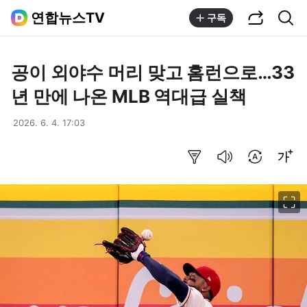
공유하기
통합검색
연합뉴스TV
구독
공이 외야수 머리 맞고 홈런으로…33
년 만에 나온 MLB 역대급 실책
2026. 6. 4. 17:03
요약보기
음성으로 듣기
번역 설정
글씨크기 조절하기
이미지 크게 보기