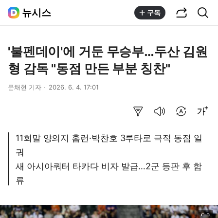
공유하기
통합검색
뉴시스
구독
'불펜데이'에 거둔 무승부…두산 김원
형 감독 "동점 만든 부분 칭찬"
문채현 기자
2026. 6. 4. 17:01
요약보기
음성으로 듣기
번역 설정
글씨크기 조절하기
11회말 양의지 홈런·박찬호 3루타로 극적 동점 일
궈
새 아시아쿼터 타카다 비자 발급…2군 등판 후 합
류
이미지 크게 보기