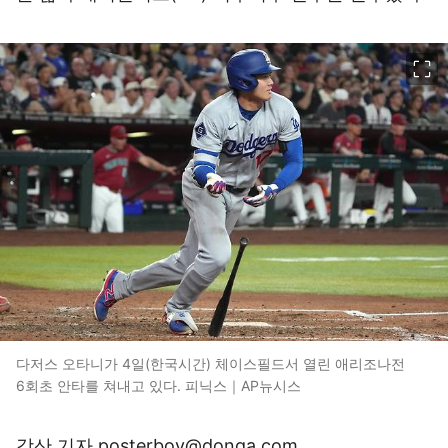
이미지 크게 보기
다저스 오타니가 4일(한국시간) 체이스필드서 열린 애리조나전
6회초 안타를 쳐내고 있다. 피닉스｜AP뉴시스
강산 기자 posterboy@donga.com