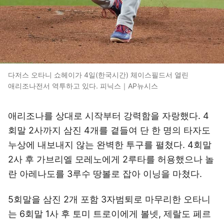
다저스 오타니 쇼헤이가 4일(한국시간) 체이스필드서 열린
애리조나전서 역투하고 있다. 피닉스｜AP뉴시스
애리조나를 상대로 시작부터 강력함을 자랑했다. 4
회말 2사까지 삼진 4개를 곁들여 단 한 명의 타자도
누상에 내보내지 않는 완벽한 투구를 펼쳤다. 4회말
2사 후 가브리엘 모레노에게 2루타를 허용했으나 놀
란 아레나도를 3루수 땅볼로 잡아 이닝을 마쳤다.
5회말을 삼진 2개 포함 3자범퇴로 마무리한 오타니
는 6회말 1사 후 토미 트로이에게 볼넷, 제랄도 페르