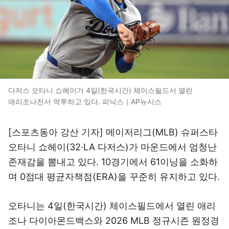
다저스 오타니 쇼헤이가 4일(한국시간) 체이스필드서 열린
애리조나전서 역투하고 있다. 피닉스｜AP뉴시스
[스포츠동아 강산 기자] 메이저리그(MLB) 슈퍼스타
오타니 쇼헤이(32·LA 다저스)가 마운드에서 엄청난
존재감을 뽐내고 있다. 10경기에서 61이닝을 소화하
며 0점대 평균자책점(ERA)을 꾸준히 유지하고 있다.
오타니는 4일(한국시간) 체이스필드에서 열린 애리
조나 다이아몬드백스와 2026 MLB 정규시즌 원정경