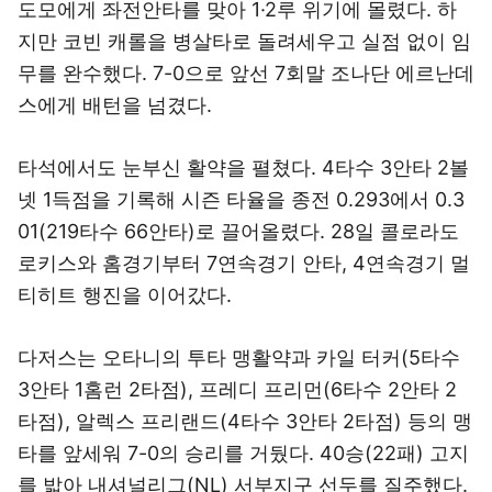
도모에게 좌전안타를 맞아 1·2루 위기에 몰렸다. 하
지만 코빈 캐롤을 병살타로 돌려세우고 실점 없이 임
무를 완수했다. 7-0으로 앞선 7회말 조나단 에르난데
스에게 배턴을 넘겼다.
타석에서도 눈부신 활약을 펼쳤다. 4타수 3안타 2볼
넷 1득점을 기록해 시즌 타율을 종전 0.293에서 0.3
01(219타수 66안타)로 끌어올렸다. 28일 콜로라도
로키스와 홈경기부터 7연속경기 안타, 4연속경기 멀
티히트 행진을 이어갔다.
다저스는 오타니의 투타 맹활약과 카일 터커(5타수
3안타 1홈런 2타점), 프레디 프리먼(6타수 2안타 2
타점), 알렉스 프리랜드(4타수 3안타 2타점) 등의 맹
타를 앞세워 7-0의 승리를 거뒀다. 40승(22패) 고지
를 밟아 내셔널리그(NL) 서부지구 선두를 질주했다.