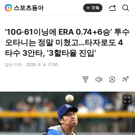
공유하기
통합검색
스포츠동아
구독
‘10G·61이닝에 ERA 0.74+6승’ 투수
오타니는 정말 미쳤고…타자로도 4
타수 3안타, ‘3할타율 진입’
강산 기자
2026. 6. 4. 17:00
요약보기
음성으로 듣기
번역 설정
글씨크기 조절하기
이미지 크게 보기