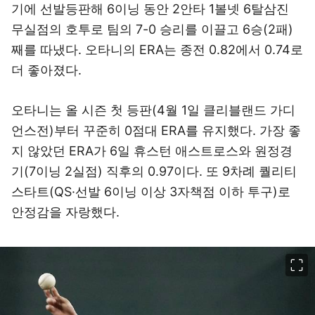
기에 선발등판해 6이닝 동안 2안타 1볼넷 6탈삼진
무실점의 호투로 팀의 7-0 승리를 이끌고 6승(2패)
째를 따냈다. 오타니의 ERA는 종전 0.82에서 0.74로
더 좋아졌다.
오타니는 올 시즌 첫 등판(4월 1일 클리블랜드 가디
언스전)부터 꾸준히 0점대 ERA를 유지했다. 가장 좋
지 않았던 ERA가 6일 휴스턴 애스트로스와 원정경
기(7이닝 2실점) 직후의 0.97이다. 또 9차례 퀄리티
스타트(QS·선발 6이닝 이상 3자책점 이하 투구)로
안정감을 자랑했다.
이미지 크게 보기