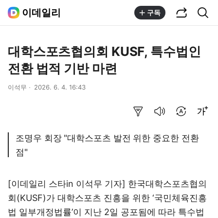
공유하기
통합검색
이데일리
구독
대학스포츠협의회 KUSF, 특수법인
전환 법적 기반 마련
이석무
2026. 6. 4. 16:43
요약보기
음성으로 듣기
번역 설정
글씨크기 조절하기
조명우 회장 "대학스포츠 발전 위한 중요한 전환
점"
[이데일리 스타in 이석무 기자] 한국대학스포츠협의
회(KUSF)가 대학스포츠 진흥을 위한 ‘국민체육진흥
법 일부개정법률’이 지난 2일 공포됨에 따라 특수법