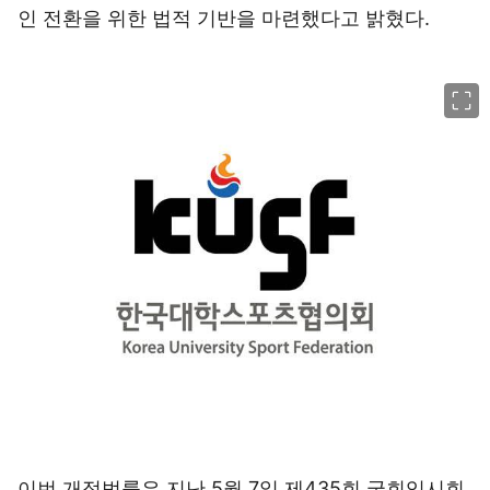
인 전환을 위한 법적 기반을 마련했다고 밝혔다.
이미지 크게 보기
이번 개정법률은 지난 5월 7일 제435회 국회임시회