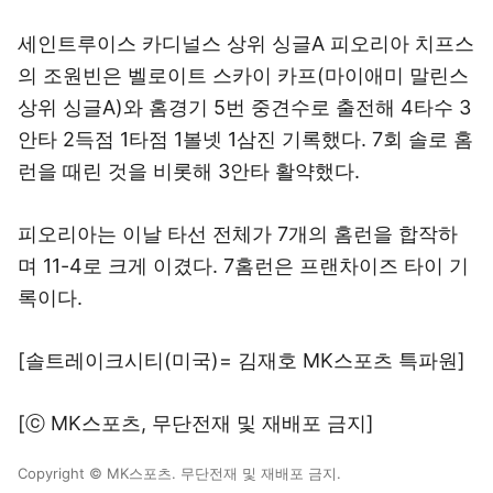
세인트루이스 카디널스 상위 싱글A 피오리아 치프스
의 조원빈은 벨로이트 스카이 카프(마이애미 말린스
상위 싱글A)와 홈경기 5번 중견수로 출전해 4타수 3
안타 2득점 1타점 1볼넷 1삼진 기록했다. 7회 솔로 홈
런을 때린 것을 비롯해 3안타 활약했다.
피오리아는 이날 타선 전체가 7개의 홈런을 합작하
며 11-4로 크게 이겼다. 7홈런은 프랜차이즈 타이 기
록이다.
[솔트레이크시티(미국)= 김재호 MK스포츠 특파원]
[ⓒ MK스포츠, 무단전재 및 재배포 금지]
Copyright © MK스포츠. 무단전재 및 재배포 금지.