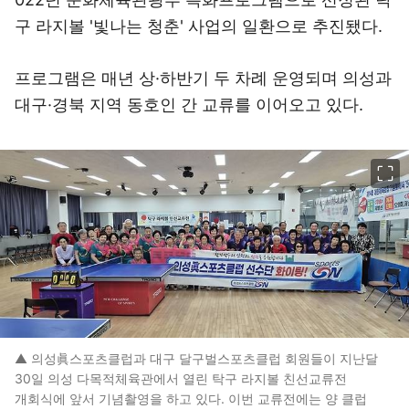
구 라지볼 '빛나는 청춘' 사업의 일환으로 추진됐다.
프로그램은 매년 상·하반기 두 차례 운영되며 의성과
대구·경북 지역 동호인 간 교류를 이어오고 있다.
이미지 크게 보기
▲ 의성眞스포츠클럽과 대구 달구벌스포츠클럽 회원들이 지난달
30일 의성 다목적체육관에서 열린 탁구 라지볼 친선교류전
개회식에 앞서 기념촬영을 하고 있다. 이번 교류전에는 양 클럽