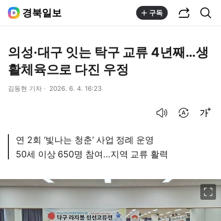
공유하기
통합검색
경북일보
구독
의성·대구 잇는 탁구 교류 4년째…생
활체육으로 다진 우정
김동현 기자
2026. 6. 4. 16:23
음성으로 듣기
번역 설정
글씨크기 조절하기
연 2회 ‘빛나는 청춘’ 사업 정례 운영
50세 이상 650명 참여…지역 교류 활력
이미지 크게 보기