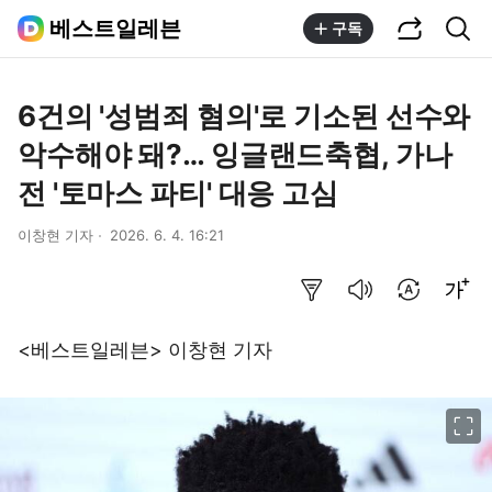
공유하기
통합검색
베스트일레븐
구독
6건의 '성범죄 혐의'로 기소된 선수와
악수해야 돼?… 잉글랜드축협, 가나
전 '토마스 파티' 대응 고심
이창현 기자
2026. 6. 4. 16:21
요약보기
음성으로 듣기
번역 설정
글씨크기 조절하기
<베스트일레븐> 이창현 기자
이미지 크게 보기