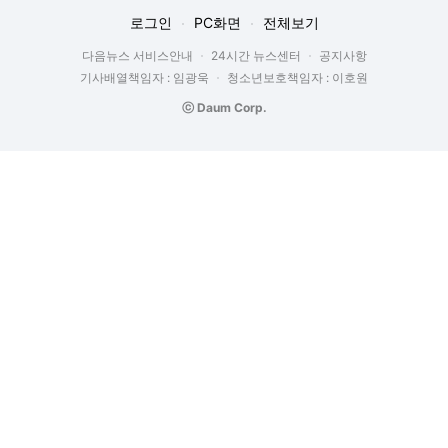
로그인
PC화면
전체보기
다음뉴스 서비스안내
24시간 뉴스센터
공지사항
기사배열책임자 : 임광욱
청소년보호책임자 : 이호원
ⓒ Daum Corp.