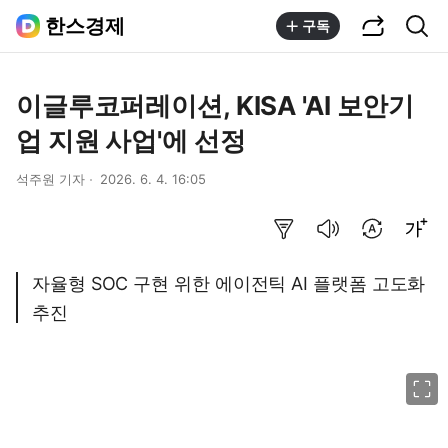
공유하기
통합검색
한스경제
구독
이글루코퍼레이션, KISA 'AI 보안기
업 지원 사업'에 선정
석주원 기자
2026. 6. 4. 16:05
요약보기
음성으로 듣기
번역 설정
글씨크기 조절하기
자율형 SOC 구현 위한 에이전틱 AI 플랫폼 고도화
추진
이미지 크게 보기