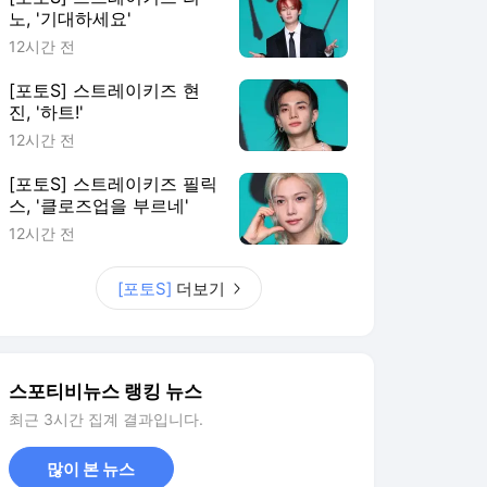
노, '기대하세요'
12시간 전
[포토S] 스트레이키즈 현
진, '하트!'
12시간 전
[포토S] 스트레이키즈 필릭
스, '클로즈업을 부르네'
12시간 전
[포토S]
더보기
스포티비뉴스 랭킹 뉴스
최근 3시간 집계 결과입니다.
많이 본 뉴스