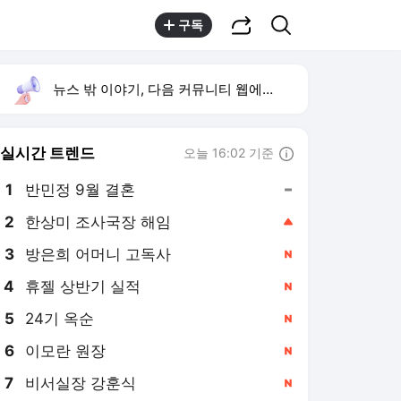
공유하기
검색
구독
뉴스 밖 이야기, 다음 커뮤니티 웹에서 보기
실시간 트렌드
오늘 16:02 기준
툴팁보기
1
반민정 9월 결혼
,유지
2
한상미 조사국장 해임
,상승
3
방은희 어머니 고독사
,신규
4
휴젤 상반기 실적
,신규
5
24기 옥순
,신규
6
이모란 원장
,신규
7
비서실장 강훈식
,신규