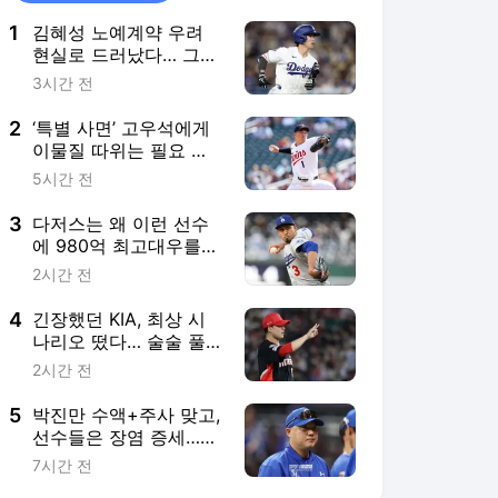
1
김혜성 노예계약 우려
현실로 드러났다… 그냥
에인절스로 갈 껄 그랬
3시간 전
나, 최전성기 날릴 위기
2
‘특별 사면’ 고우석에게
이물질 따위는 필요 없
었다… "새 글러브 꼈다"
5시간 전
누명 완전히 벗었다
3
다저스는 왜 이런 선수
에 980억 최고대우를
한걸까…끝나지 않은 슬
2시간 전
럼프 "수술하고 구속
155km 올랐는데"
4
긴장했던 KIA, 최상 시
나리오 떴다… 술술 풀
리는 군모델링, 금메달
2시간 전
걸면 고비 넘긴다
5
박진만 수액+주사 맞고,
선수들은 장염 증세…사
직 폭염 여파인가 "안전
7시간 전
이 제일 중요해"