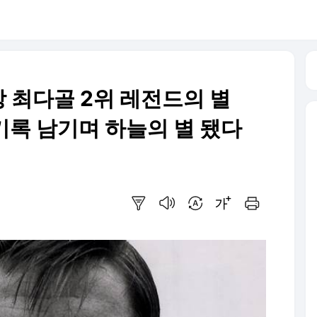
사상 최다골 2위 레전드의 별
' 기록 남기며 하늘의 별 됐다
요약보기
음성으로 듣기
번역 설정
글씨크기 조절하기
인쇄하기