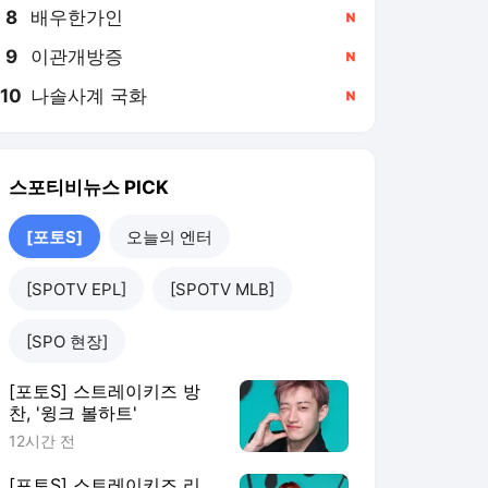
8
배우한가인
,신규
9
이관개방증
,신규
10
나솔사계 국화
,신규
스포티비뉴스
PICK
[포토S]
오늘의 엔터
[SPOTV EPL]
[SPOTV MLB]
[SPO 현장]
[포토S] 스트레이키즈 방
찬, '윙크 볼하트'
12시간 전
[포토S] 스트레이키즈 리