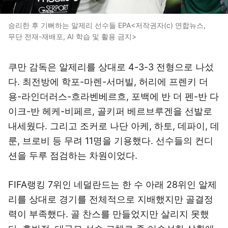
승리한 후 기뻐하는 알제리 선수들 EPA<저작권자(c) 연합뉴스,
무단 전재-재배포, AI 학습 및 활용 금지>
쿠만 감독은 알제리를 상대로 4-3-3 전형으로 나섰
다. 최전방에 학포-마렌-서머빌, 허리에 프렌키 더
용-라인더러스-흐라벤베르흐, 포백에 반 더 펜-반 다
이크-반 헤케-비페르, 골키퍼 베르브루겐을 선발로
내세웠다. 그리고 조커로 나단 아케, 하토, 데파이, 데
룬, 브로비 등 무려 11명을 기용했다. 선수들의 컨디
션을 두루 점검하는 차원이었다.
FIFA랭킹 7위인 네덜란드는 한 수 아래 28위인 알제
리를 상대로 경기를 전체적으로 지배했지만 골결정
력이 부족했다. 골 찬스를 만들었지만 살리지 못했