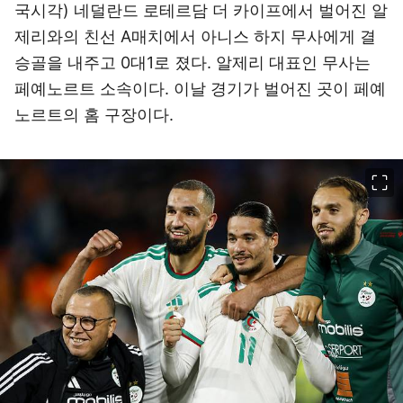
국시각) 네덜란드 로테르담 더 카이프에서 벌어진 알
제리와의 친선 A매치에서 아니스 하지 무사에게 결
승골을 내주고 0대1로 졌다. 알제리 대표인 무사는
페예노르트 소속이다. 이날 경기가 벌어진 곳이 페예
노르트의 홈 구장이다.
이미지 크게 보기