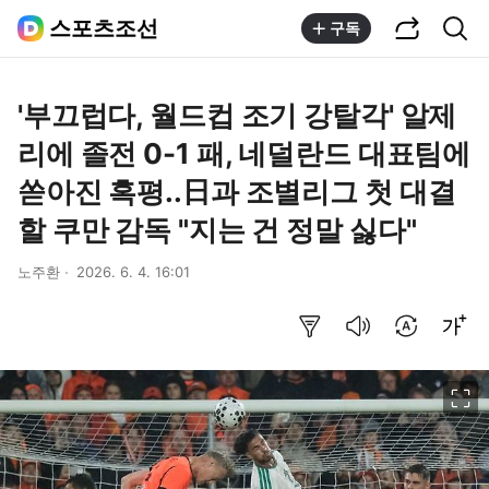
공유하기
통합검색
스포츠조선
구독
'부끄럽다, 월드컵 조기 강탈각' 알제
리에 졸전 0-1 패, 네덜란드 대표팀에
쏟아진 혹평..日과 조별리그 첫 대결
할 쿠만 감독 "지는 건 정말 싫다"
노주환
2026. 6. 4. 16:01
요약보기
음성으로 듣기
번역 설정
글씨크기 조절하기
이미지 크게 보기