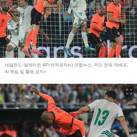
네덜란드-알제리전 AP<저작권자(c) 연합뉴스, 무단 전재-재배포,
AI 학습 및 활용 금지>
이미지 크게 보기