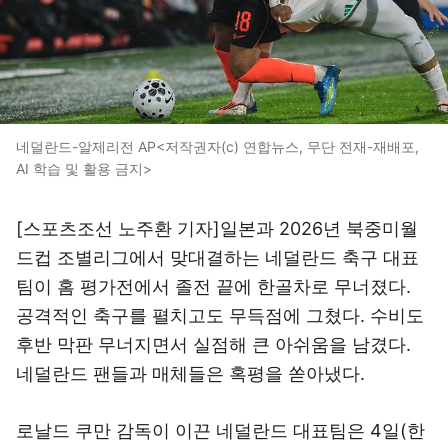
네덜란드-알제리전 AP<저작권자(c) 연합뉴스, 무단 전재-재배포,
AI 학습 및 활용 금지>
[스포츠조선 노주환 기자]일본과 2026년 북중미월
드컵 조별리그에서 맞대결하는 네덜란드 축구 대표
팀이 홈 평가전에서 졸전 끝에 한골차로 무너졌다.
공격적인 축구를 펼치고도 무득점에 그쳤다. 수비도
후반 막판 무너지면서 실점해 큰 아쉬움을 남겼다.
네덜란드 팬들과 매체들은 혹평을 쏟아냈다.
로날드 쿠만 감독이 이끈 네덜란드 대표팀은 4일(한