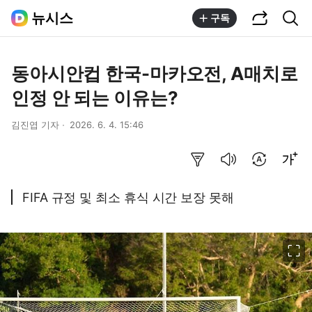
공유하기
통합검색
뉴시스
구독
동아시안컵 한국-마카오전, A매치로
인정 안 되는 이유는?
김진엽 기자
2026. 6. 4. 15:46
요약보기
음성으로 듣기
번역 설정
글씨크기 조절하기
FIFA 규정 및 최소 휴식 시간 보장 못해
이미지 크게 보기