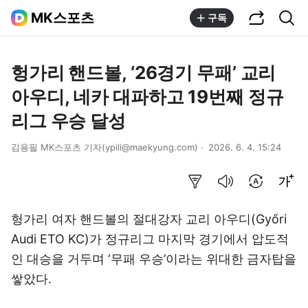
공유하기
통합검색
MK스포츠
구독
헝가리 핸드볼, ‘26경기 무패’ 교리
아우디, 네카 대파하고 19번째 정규
리그 우승 달성
김용필 MK스포츠 기자(ypili@maekyung.com)
2026. 6. 4. 15:24
요약보기
음성으로 듣기
번역 설정
글씨크기 조절하기
헝가리 여자 핸드볼의 절대강자 교리 아우디(Győri
Audi ETO KC)가 정규리그 마지막 경기에서 압도적
인 대승을 거두며 ‘무패 우승’이라는 위대한 금자탑을
쌓았다.