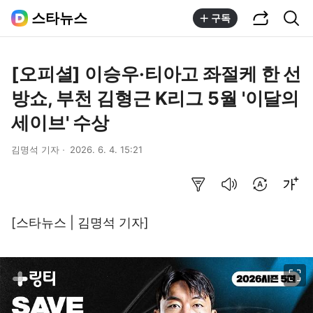
공유하기
통합검색
스타뉴스
구독
[오피셜] 이승우·티아고 좌절케 한 선
방쇼, 부천 김형근 K리그 5월 '이달의
세이브' 수상
김명석 기자
2026. 6. 4. 15:21
요약보기
음성으로 듣기
번역 설정
글씨크기 조절하기
[스타뉴스 | 김명석 기자]
이미지 크게 보기