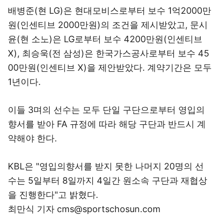
배병준(현 LG)은 현대모비스로부터 보수 1억2000만
원(인센티브 2000만원)의 조건을 제시받았고, 문시
윤(현 소노)은 LG로부터 보수 4200만원(인센티브
X), 최승욱(전 삼성)은 한국가스공사로부터 보수 45
00만원(인센티브 X)을 제안받았다. 계약기간은 모두
1년이다.
이들 3며의 선수는 모두 단일 구단으로부터 영입의
향서를 받아 FA 규정에 따라 해당 구단과 반드시 계
약해야 한다.
KBL은 "영입의향서를 받지 못한 나머지 20명의 선
수는 5일부터 8일까지 4일간 원소속 구단과 재협상
을 진행한다"고 밝혔다.
최만식 기자 cms@sportschosun.com