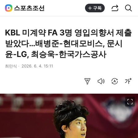
공유하기
통합검색
스포츠조선
구독
KBL 미계약 FA 3명 영입의향서 제출
받았다…배병준-현대모비스, 문시
윤-LG, 최승욱-한국가스공사
최만식
2026. 6. 4. 15:11
요약보기
음성으로 듣기
번역 설정
글씨크기 조절하기
이미지 크게 보기