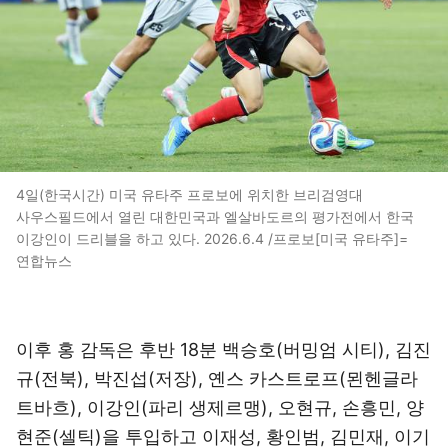
4일(한국시간) 미국 유타주 프로보에 위치한 브리검영대
사우스필드에서 열린 대한민국과 엘살바도르의 평가전에서 한국
이강인이 드리블을 하고 있다. 2026.6.4 /프로보[미국 유타주]=
연합뉴스
이후 홍 감독은 후반 18분 백승호(버밍엄 시티), 김진
규(전북), 박진섭(저장), 옌스 카스트로프(묀헨글라
트바흐), 이강인(파리 생제르맹), 오현규, 손흥민, 양
현준(셀틱)을 투입하고 이재성, 황인범, 김민재, 이기