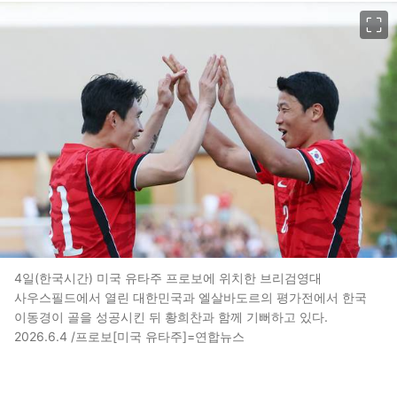
이미지 크게 보기
4일(한국시간) 미국 유타주 프로보에 위치한 브리검영대
사우스필드에서 열린 대한민국과 엘살바도르의 평가전에서 한국
이동경이 골을 성공시킨 뒤 황희찬과 함께 기뻐하고 있다.
2026.6.4 /프로보[미국 유타주]=연합뉴스