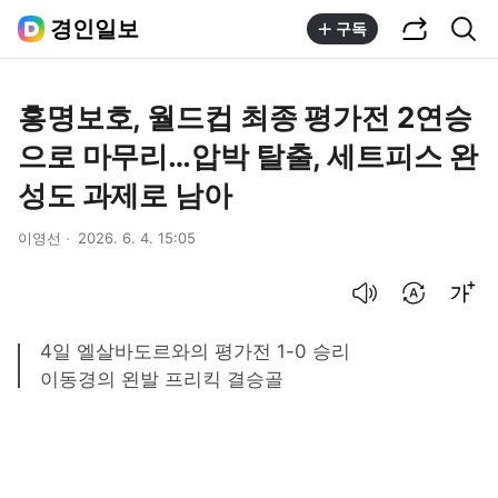
공유하기
통합검색
경인일보
구독
홍명보호, 월드컵 최종 평가전 2연승
으로 마무리…압박 탈출, 세트피스 완
성도 과제로 남아
이영선
2026. 6. 4. 15:05
음성으로 듣기
번역 설정
글씨크기 조절하기
4일 엘살바도르와의 평가전 1-0 승리
이동경의 왼발 프리킥 결승골