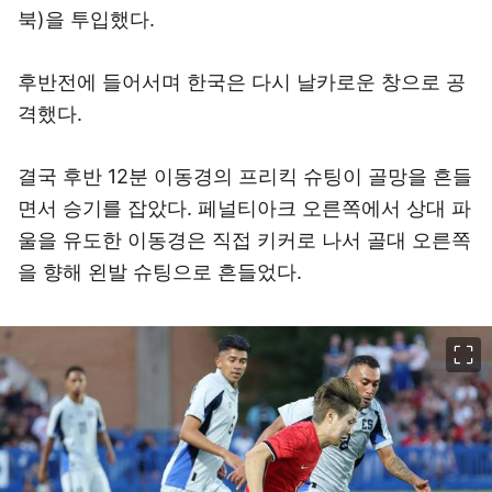
북)을 투입했다.
후반전에 들어서며 한국은 다시 날카로운 창으로 공
격했다.
결국 후반 12분 이동경의 프리킥 슈팅이 골망을 흔들
면서 승기를 잡았다. 페널티아크 오른쪽에서 상대 파
울을 유도한 이동경은 직접 키커로 나서 골대 오른쪽
을 향해 왼발 슈팅으로 흔들었다.
이미지 크게 보기