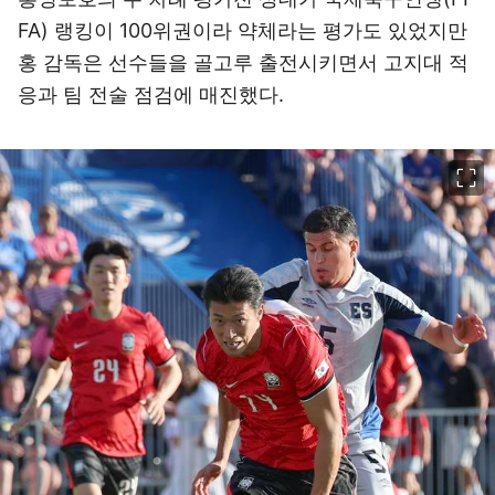
FA) 랭킹이 100위권이라 약체라는 평가도 있었지만
홍 감독은 선수들을 골고루 출전시키면서 고지대 적
응과 팀 전술 점검에 매진했다.
이미지 크게 보기