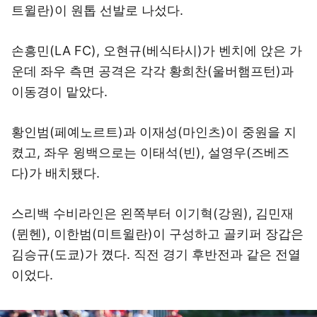
트윌란)이 원톱 선발로 나섰다.
손흥민(LA FC), 오현규(베식타시)가 벤치에 앉은 가
운데 좌우 측면 공격은 각각 황희찬(울버햄프턴)과
이동경이 맡았다.
황인범(페예노르트)과 이재성(마인츠)이 중원을 지
켰고, 좌우 윙백으로는 이태석(빈), 설영우(즈베즈
다)가 배치됐다.
스리백 수비라인은 왼쪽부터 이기혁(강원), 김민재
(뮌헨), 이한범(미트윌란)이 구성하고 골키퍼 장갑은
김승규(도쿄)가 꼈다. 직전 경기 후반전과 같은 전열
이었다.
이미지 크게 보기