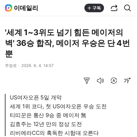
공유하기
통합검색
이데일리
구독
'세계 1~3위도 넘기 힘든 메이저의
벽' 36승 합작, 메이저 우승은 단 4번
뿐
주영로
2026. 6. 4. 14:57
요약보기
음성으로 듣기
번역 설정
글씨크기 조절하기
US여자오픈 5일 개막
세계 1위 코다, 첫 US여자오픈 우승 도전
티띠꾼은 통산 9승 중 메이저 無
김효주는 12년 만의 정상 도전
리비에라CC의 혹독한 시험대 오른다