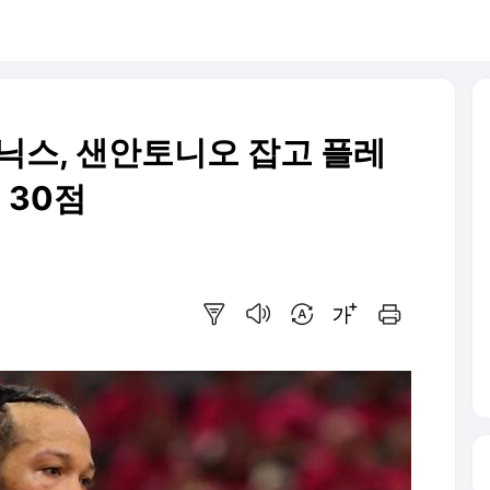
 닉스, 샌안토니오 잡고 플레
 30점
요약보기
음성으로 듣기
번역 설정
글씨크기 조절하기
인쇄하기