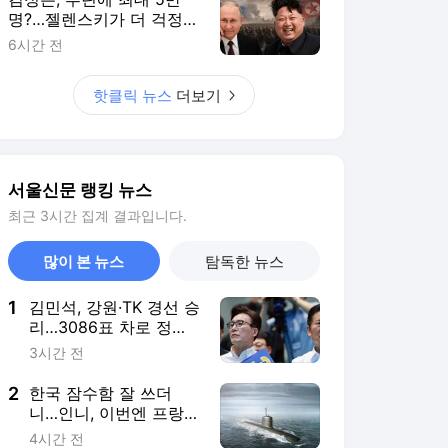
많이 본 뉴스
탐독한 뉴스
1
김민석, 강원·TK 경선 승
리…3086표 차로 정청
래 누르고 누적 1위
3시간 전
2
한국 잠수함 잘 쓰더
니…인니, 이번엔 프랑스
와 직접 만든다 [밀리터
4시간 전
리+]
3
“옷 어떻게 갈아입나” 男
女 한곳에 득실득실…‘칼
잠’ 잔다 [월드픽]
8시간 전
4
푸틴 핵잠까지 ‘그물’ 뒤
집어썼다…우크라 드론
얼마나 무섭길래 [밀리
8시간 전
터리+]
5
김정은, 푸틴에 최대 5
만명?…젤렌스키가 더
걱정한 건 따로 있다 [밀
6시간 전