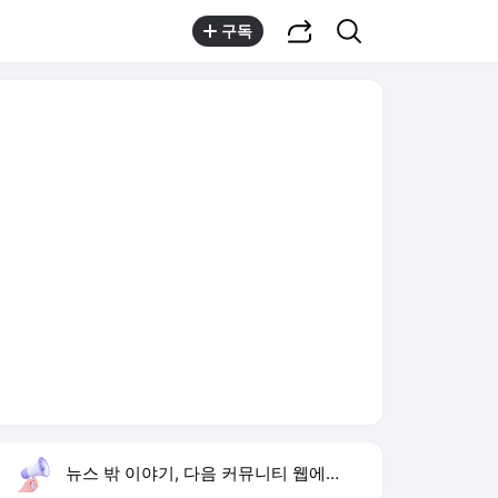
공유하기
검색
구독
뉴스 밖 이야기, 다음 커뮤니티 웹에서 보기
실시간 트렌드
오늘 13:09 기준
툴팁보기
1
노라노 디자이너
,상승
3
지안 엄정욱 결혼
,하락
4
AT마드리드 맨시티전
,신규
5
박경림 신동엽 인연
,하락