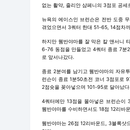
6-76 동점을 만들었고 4쿼터 종료 7분
로 앞서나갔다.
종료 2분여를 남기고 웸반야마의 자유투
런슨이 종료 1분50초전 코너 3점포로 9
2점슛을 꽂아넣으며 101-95로 달아났다
4쿼터에만 13점을 몰아넣은 브런슨이 
웸반야마를 수비하면서도 18점 12리바운
웸반야마는 26점 12리바운드, 3블록
었다.
이제훈 전문기자
Copyright © 서울신문. 무단전재, 재배포