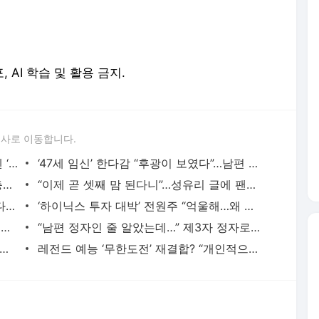
론사로 이동합니다.
카리나 ‘빨간 점퍼 논란’ 1년 만에…이번엔 ‘파란 옷·렌즈’
‘47세 임신’ 한다감 “후광이 보였다”…남편 얼굴 최초 공개
“3년 만에 건강검진, 결과는…” 김대호, 충격 근황 전해졌다
“이제 곧 셋째 맘 된다니”…성유리 글에 팬들 깜짝
배우 강신효, 결혼 3주 만에 “사실 딸 있다” 사진 공개
‘하이닉스 투자 대박’ 전원주 “억울해…왜 이렇게 살았나” 심경 토로
“첫 키스신 상대 하지원 좋아해 고백”…男배우 ‘깜짝 고백’
“남편 정자인 줄 알았는데…” 제3자 정자로 출산한 아내, 日 발칵
㎏ 빠졌는데…“가슴이 껍질만 남아” 충격 부작용 토로
레전드 예능 ‘무한도전’ 재결합? “개인적으로…” 박명수, 입 열었다
서비스 약관/정책
 글쓴이에 있으며, Daum의 입장과 다를 수 있습니다.