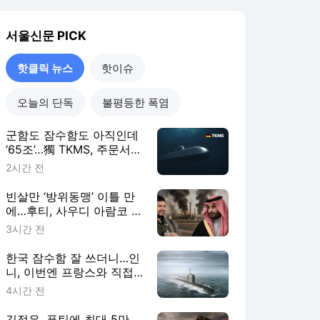
빈살만 ‘방위동맹’ 이틀 만
에…후티, 사우디 아람코 정
유시설 노렸다 [밀리터리
3시간 전
+]
한국 잠수함 잘 쓰더니…인
니, 이번엔 프랑스와 직접
만든다 [밀리터리+]
4시간 전
김정은, 푸틴에 최대 5만
명?…젤렌스키가 더 걱정한
건 따로 있다 [밀리터리+]
6시간 전
핫클릭 뉴스
더보기
서울신문 랭킹 뉴스
최근 3시간 집계 결과입니다.