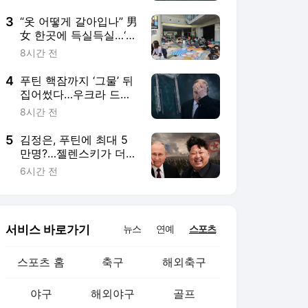
리터리+]
서비스 바로가기
뉴스
연예
스포츠
스포츠 홈
축구
해외축구
야구
해외야구
골프
농구
배구
일반
e-스포츠
카툰
영상 홈