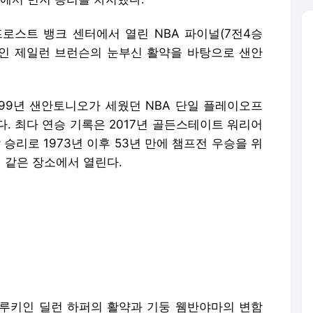
프로스트 뱅크 센터에서 열린 NBA 파이널(7전4승
축인 제일런 브런슨의 눈부신 활약을 바탕으로 샌안
999년 샌안토니오가 세웠던 NBA 단일 플레이오프
다. 최다 연승 기록은 2017년 골든스테이트 워리어
 승리로 1973년 이후 53년 만에 챔프전 우승을 위
일 같은 장소에서 열린다.
루키인 딜런 하퍼의 활약과 기둥 웸반야마의 변함
 순식간에 전반을 55-48로 앞선 채 마쳤다.
릎과 발목 통증으로 라커룸을 오가며 야투 난조를
까지 뒤지기도 했다.
타운스가 3쿼터들어 꾸준하게 림어택을 시도하며 7