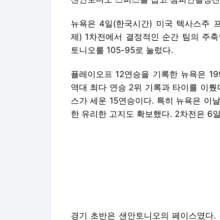
뉴욕은 4일(한국시간) 미국 텍사스주 
제) 1차전에서 결정적인 순간 팀의 주
토니오를 105-95로 눌렀다.
플레이오프 12연승을 기록한 뉴욕은 1
역대 최다 연승 2위 기록과 타이를 이뤘
스가 세운 15연승이다. 특히 뉴욕은 이날
한 유리한 고지도 확보했다. 2차전은 6
경기 초반은 샌안토니오의 페이스였다. 
없는 활약, 줄리안 샴페니의 3점포 공세로
뉴욕의 에이스인 브런슨은 전반 도중 무
겪었으면서 3쿼터 한대 51-65, 14점차
하지만 웸반야마를 잘 막은 칼 앤서니 