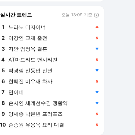
6
한혜진 미우새 화사
,신규
7
민이네
,하락
8
손서연 세계선수권 맹활약
,하락
9
양세종 박은빈 프러포즈
,신규
10
손종원 유용욱 요리 대결
,신규
서울신문
PICK
핫클릭 뉴스
핫이슈
오늘의 단독
불평등한 폭염
군함도 잠수함도 아직인데
‘65조’…獨 TKMS, 주문서가
산처럼 쌓였다 [밀리터리
2시간 전
+]