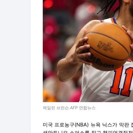
제일런 브런슨.AFP 연합뉴스
미국 프로농구(NBA) 뉴욕 닉스가 막
샌안토니오 스퍼스를 잡고 챔피언결정전