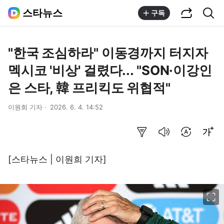
공유하기
통합검색
스타뉴스
구독
"한국 조심하라" 이동경까지 터지자
멕시코 '비상' 걸렸다... "SON·이강인
은 스타, 韓 프리킥도 위협적"
이원희 기자
2026. 6. 4. 14:52
요약보기
음성으로 듣기
번역 설정
글씨크기 조절하기
[스타뉴스 | 이원희 기자]
이미지 크게 보기