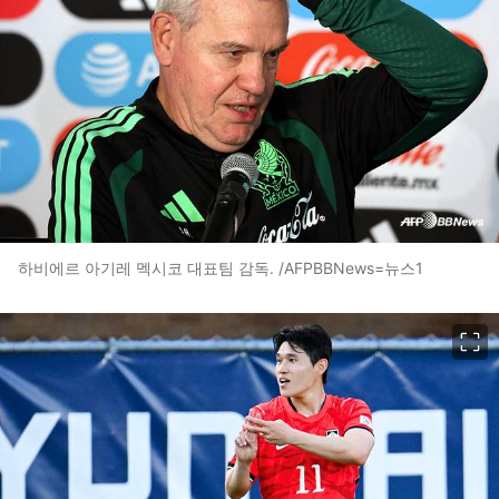
하비에르 아기레 멕시코 대표팀 감독. /AFPBBNews=뉴스1
이미지 크게 보기