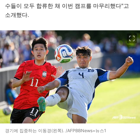
수들이 모두 합류한 채 이번 캠프를 마무리했다"고
소개했다.
이미지 크게 보기
경기에 집중하는 이동경(왼쪽). /AFPBBNews=뉴스1