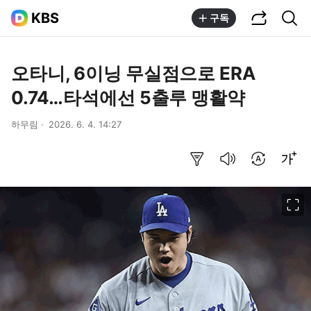
공유하기
통합검색
KBS
구독
오타니, 6이닝 무실점으로 ERA
0.74…타석에선 5출루 맹활약
하무림
2026. 6. 4. 14:27
요약보기
음성으로 듣기
번역 설정
글씨크기 조절하기
이미지 크게 보기