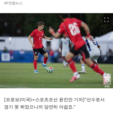
AP연합뉴스
이미지 크게 보기
[프로보(미국)=스포츠조선 윤진만 기자]"선수로서
경기 못 뛰었으니까 당연히 아쉽죠."