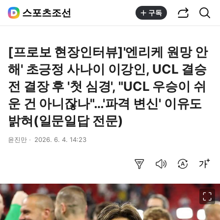
공유하기
통합검색
스포츠조선
구독
[프로보 현장인터뷰]'엔리케 원망 안
해' 초긍정 사나이 이강인, UCL 결승
전 결장 후 '첫 심경', "UCL 우승이 쉬
운 건 아니잖나"…'파격 변신' 이유도
밝혀(일문일답 전문)
윤진만
2026. 6. 4. 14:23
요약보기
음성으로 듣기
번역 설정
글씨크기 조절하기
이미지 크게 보기