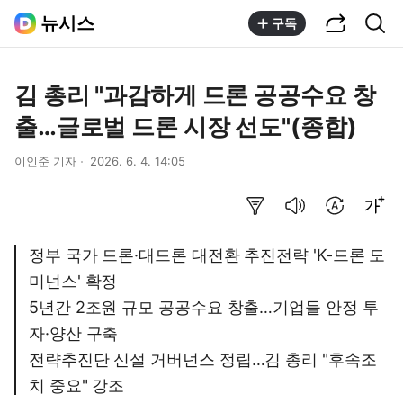
공유하기
통합검색
뉴시스
구독
김 총리 "과감하게 드론 공공수요 창
출…글로벌 드론 시장 선도"(종합)
이인준 기자
2026. 6. 4. 14:05
요약보기
음성으로 듣기
번역 설정
글씨크기 조절하기
정부 국가 드론·대드론 대전환 추진전략 'K-드론 도
미넌스' 확정
5년간 2조원 규모 공공수요 창출…기업들 안정 투
자·양산 구축
전략추진단 신설 거버넌스 정립…김 총리 "후속조
치 중요" 강조