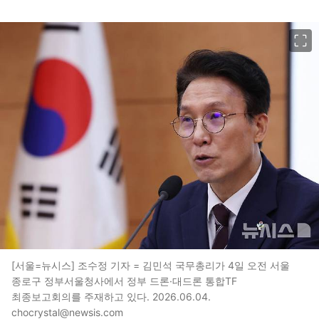
이미지 크게 보기
[서울=뉴시스] 조수정 기자 = 김민석 국무총리가 4일 오전 서울
종로구 정부서울청사에서 정부 드론·대드론 통합TF
최종보고회의를 주재하고 있다. 2026.06.04.
chocrystal@newsis.com