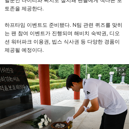
벌룬인 나이티와 써치도 설치돼 팬들에게 색다른 포
토존을 제공한다.
하프타임 이벤트도 준비됐다. N팀 관련 퀴즈를 맞히
는 팬 참여 이벤트가 진행되며 해비치 숙박권, 디오
션 워터파크 이용권, 빕스 식사권 등 다양한 경품이
제공될 예정이다.
이미지 크게 보기