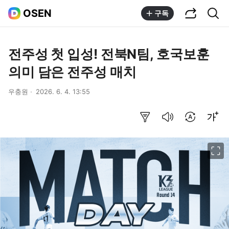
공유하기
통합검색
OSEN
구독
전주성 첫 입성! 전북N팀, 호국보훈
의미 담은 전주성 매치
우충원
2026. 6. 4. 13:55
요약보기
음성으로 듣기
번역 설정
글씨크기 조절하기
이미지 크게 보기