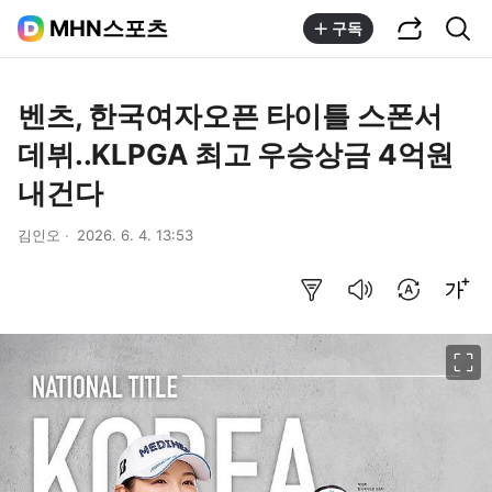
공유하기
통합검색
MHN스포츠
구독
벤츠, 한국여자오픈 타이틀 스폰서
데뷔..KLPGA 최고 우승상금 4억원
내건다
김인오
2026. 6. 4. 13:53
요약보기
음성으로 듣기
번역 설정
글씨크기 조절하기
이미지 크게 보기