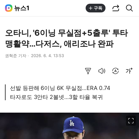
공유하기
통합검색
뉴스1
구독
오타니, '6이닝 무실점+5출루' 투타
맹활약…다저스, 애리조나 완파
권혁준 기자
2026. 6. 4. 13:53
요약보기
음성으로 듣기
번역 설정
글씨크기 조절하기
선발 등판해 6이닝 6K 무실점…ERA 0.74
타자로도 3안타 2볼넷…3할 타율 복귀
이미지 크게 보기