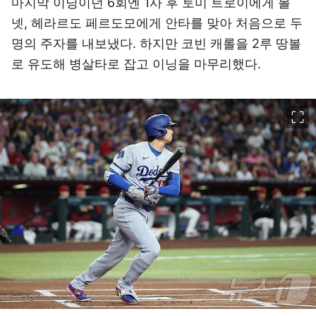
마지막 이닝이던 6회엔 1사 후 토미 트로이에게 볼
넷, 헤라르도 페르도모에게 안타를 맞아 처음으로 두
명의 주자를 내보냈다. 하지만 코빈 캐롤을 2루 땅볼
로 유도해 병살타로 잡고 이닝을 마무리했다.
이미지 크게 보기