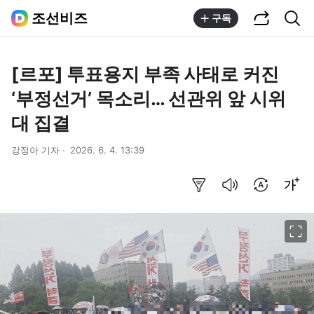
공유하기
통합검색
조선비즈
구독
[르포] 투표용지 부족 사태로 커진
‘부정선거’ 목소리… 선관위 앞 시위
대 집결
강정아 기자
2026. 6. 4. 13:39
요약보기
음성으로 듣기
번역 설정
글씨크기 조절하기
이미지 크게 보기