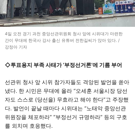
4일 오전 경기 과천 중앙선관위원회 청사 앞에 시위대가 마련한
간이 무대에 한국사 강사 출신 유튜버 전한길씨가 앉아 있다. /
강정아 기자
◇투표용지 부족 사태가 ‘부정선거론’에 기름 부어
선관위 청사 앞 시위 참가자들도 격앙된 발언을 쏟아
냈다. 한 시민은 무대에 올라 “오세훈 서울시장 당선
자도 스스로 (당선을) 무효라고 해야 한다”고 주장했
다. 발언이 끝날 때마다 시위대는 “노태악 중앙선관
위원장을 체포하라” “부정선거 규명하라” 등의 구호
를 외치며 호응했다.