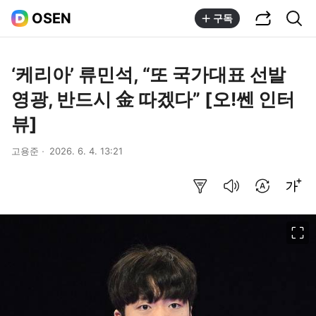
공유하기
통합검색
OSEN
구독
‘케리아’ 류민석, “또 국가대표 선발
영광, 반드시 金 따겠다” [오!쎈 인터
뷰]
고용준
2026. 6. 4. 13:21
요약보기
음성으로 듣기
번역 설정
글씨크기 조절하기
이미지 크게 보기