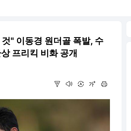
 것" 이동경 원더골 폭발, 수
환상 프리킥 비화 공개
요약보기
음성으로 듣기
번역 설정
글씨크기 조절하기
인쇄하기