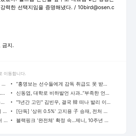
한 선택지임을 증명해냈다. / 10bird@osen.c
포 금지.
로 이동합니다.
‘학폭 논란’ 韓배구계 뒤흔든 쌍둥이 아직 현역이다! 나란히 아제르바이잔행→5년 만에 한솥
“홍명보는 선수들에게 감독 취급도 못 받았구만…” 축구팬들이 충격받은 이유…남아공전 하
품절녀 된 '미달이' 김성은, 못 알아볼 뻔..우아함 물씬 "생일 축하해"
신동엽, 대학로 비하발언 사과..“부족한 언행, 현장 노고 배려 못했다” [전문]
'아형' 잠정 휴식 김희철 "슈주 때 보다 수입 많다"…복귀 기대UP [핫피플]
"1년간 고민" 김빈우, 결국 韓 떠나 발리 이민…논란 속 새출발
'사망설' 공형진, 7년 만의 방송 복귀 화제 "1억 시계, 10개 팔아버텼다" [핫피플]
[단독] '상위 0.5%' 고지용 子 승재, 전처 허양임이 키운다…극비 이혼 2년 만 고백 (종합)
‘야구여왕 하차’ 김보름, 이렇게 말랐나..더 야위어진 근황 ‘걱정’
블랙핑크 '완전체' 확정 속…제니, 10주년 추억 꺼냈다 "함께 고마워"