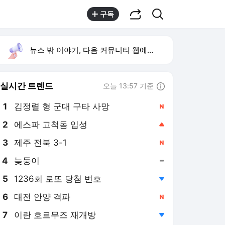
공유하기
검색
구독
뉴스 밖 이야기, 다음 커뮤니티 웹에서 보기
실시간 트렌드
오늘 13:57 기준
툴팁보기
1
김정렬 형 군대 구타 사망
,신규
2
에스파 고척돔 입성
,상승
3
제주 전북 3-1
,신규
4
늦둥이
,유지
5
1236회 로또 당첨 번호
,하락
6
대전 안양 격파
,신규
7
이란 호르무즈 재개방
,하락