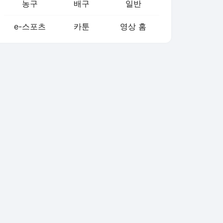
농구
배구
일반
e-스포츠
카툰
영상 홈