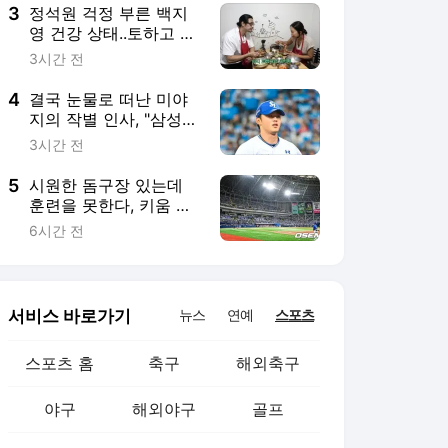
3
정석원 걱정 부른 백지
영 건강 상태..토하고 장
염인데 폭풍 식사 “이러
3시간 전
면 안 돼”
4
결국 눈물로 떠난 미야
지의 작별 인사, "삼성
우승 꼭 보고 싶다"
3시간 전
5
시원한 돔구장 있는데
훈련을 못한다, 키움 폭
염·콘서트 변수에 울상…
6시간 전
후반기 상승세 이어갈
수 있을까
서비스 바로가기
뉴스
연예
스포츠
스포츠 홈
축구
해외축구
야구
해외야구
골프