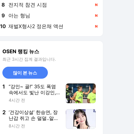
8
전지적 참견 시점
,신규
9
아는 형님
,신규
10
재벌X형사2 정은채 액션
,신규
OSEN 랭킹 뉴스
최근 3시간 집계 결과입니다.
많이 본 뉴스
1
“강인~ 골!” 35도 폭염
속에서도 빛난 이강인,
아틀레티코 선수들과 완
4시간 전
벽한 호흡 펼쳤다! [오!
쎈 현장]
2
‘건강이상설’ 한승연, 장
난감 쥐고 손 덜덜..알고
보니 ‘목 디스크’였다 “치
8시간 전
료 중” [단독]