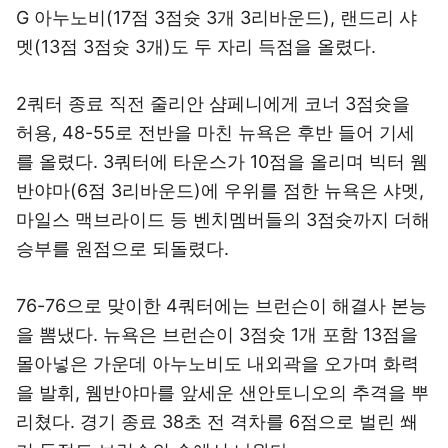
G 아누노비(17점 3점슛 3개 3리바운드), 랜드리 샤
멧(13점 3점슛 3개)도 두 자리 득점을 올렸다.
2쿼터 종료 직전 줄리안 샴페니에게 코너 3점슛을
허용, 48-55로 전반을 마친 뉴욕은 후반 들어 기세
를 올렸다. 3쿼터에 타운스가 10점을 올리며 빅터 웸
반야마(6점 3리바운드)에 우위를 점한 뉴욕은 샤멧,
마일스 맥브라이드 등 벤치멤버들의 3점슛까지 더해
승부를 원점으로 되돌렸다.
76-76으로 맞이한 4쿼터에는 브런슨이 해결사 본능
을 뽐냈다. 뉴욕은 브런슨이 3점슛 1개 포함 13점을
몰아넣은 가운데 아누노비도 내외곽을 오가며 화력
을 발휘, 웸반야마를 앞세운 샌안토니오의 추격을 뿌
리쳤다. 경기 종료 38초 전 격차를 6점으로 벌린 쐐