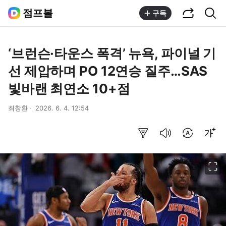
공유하기
통합검색
점프볼
구독
‘브런슨·타운스 폭격’ 뉴욕, 파이널 기
선 제압하며 PO 12연승 질주…SAS
빛바랜 최연소 10+점
최창환
2026. 6. 4. 12:54
요약보기
음성으로 듣기
번역 설정
글씨크기 조절하기
이미지 크게 보기