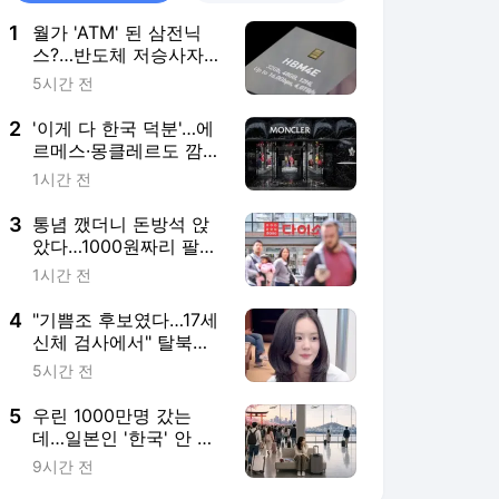
1
월가 'ATM' 된 삼전닉
스?…반도체 저승사자도
"이젠 살 때" [빈난새의
5시간 전
빈틈없이마켓]
2
'이게 다 한국 덕분'…에
르메스·몽클레르도 깜짝
놀랐다 [안혜원의 명품
1시간 전
의세계]
3
통념 깼더니 돈방석 앉
았다…1000원짜리 팔아
4000억 번 비결 [권용
1시간 전
훈의 트렌드워치]
4
"기쁨조 후보였다…17세
신체 검사에서" 탈북민
'충격' 고백
5시간 전
5
우린 1000만명 갔는
데…일본인 '한국' 안 오
는 뜻밖의 이유 [도쿄나
9시간 전
우]