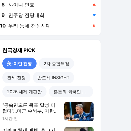
8
샤이니 민호
,상승
9
민주당 전당대회
,하락
10
우리 동네 전성시대
,신규
한국경제
PICK
美-이란 전쟁
2차 종합특검
관세 전쟁
반도체 INSIGHT
2026 세제 개편안
혼돈의 외국인 고용시장
"공습만으론 목표 달성 어
렵다"…미군 수뇌부, 이란전
출구전략 모색
1시간 전
이란 반체제 매체 "최고지