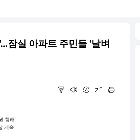
"…잠실 아파트 주민들 '날벼
요약보기
음성으로 듣기
번역 설정
글씨크기 조절하기
인쇄하기
권 침해”
장 계속