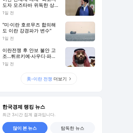
도자 모즈타바 위독한 상
태"
1일 전
"미·이란 호르무즈 합의해
도 이란 강경파가 변수"
1일 전
이란전쟁 후 안보 불안 고
조…튀르키예·사우디·파키
스탄 손잡는다
1일 전
美-이란 전쟁
더보기
한국경제 랭킹 뉴스
최근 3시간 집계 결과입니다.
많이 본 뉴스
탐독한 뉴스