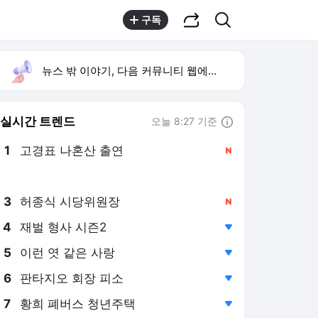
공유하기
검색
구독
뉴스 밖 이야기, 다음 커뮤니티 웹에서 보기
실시간 트렌드
오늘 8:27 기준
툴팁보기
1
고경표 나혼산 출연
,신규
2
강채연 단독 선두
,신규
3
허종식 시당위원장
,신규
4
재벌 형사 시즌2
,하락
5
이런 엿 같은 사랑
,하락
6
판타지오 회장 피소
,하락
7
황희 폐버스 청년주택
,하락