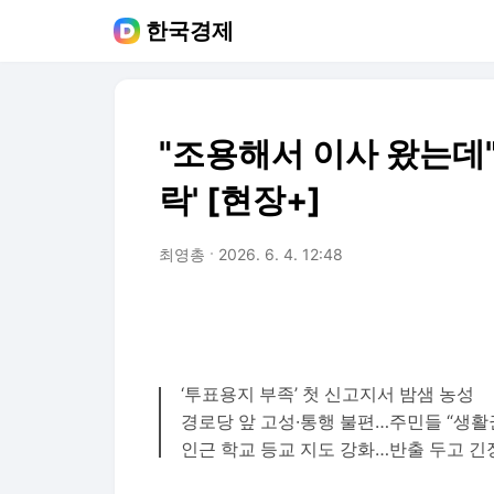
한국경제
"조용해서 이사 왔는데
락' [현장+]
최영총
2026. 6. 4. 12:48
‘투표용지 부족’ 첫 신고지서 밤샘 농성
경로당 앞 고성·통행 불편…주민들 “생활
인근 학교 등교 지도 강화…반출 두고 긴