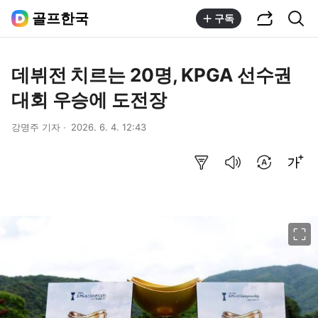
공유하기
통합검색
골프한국
구독
데뷔전 치르는 20명, KPGA 선수권
대회 우승에 도전장
강명주 기자
2026. 6. 4. 12:43
요약보기
음성으로 듣기
번역 설정
글씨크기 조절하기
이미지 크게 보기