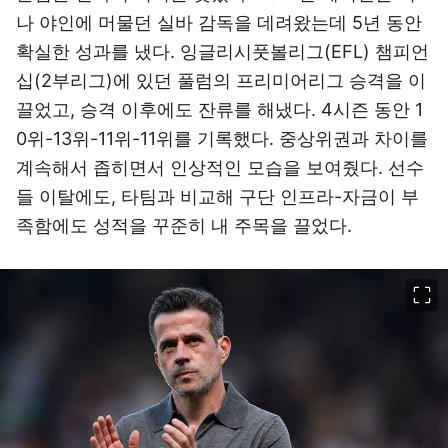
나 야인에 머물던 실바 감독을 데려왔는데 5년 동안
확실한 성과를 냈다. 잉글리시풋볼리그(EFL) 챔피언
십(2부리그)에 있던 풀럼의 프리미어리그 승격을 이
끌었고, 승격 이후에도 잔류를 해냈다. 4시즌 동안 1
0위-13위-11위-11위를 기록했다. 중상위권과 차이를
계속해서 좁히면서 인상적인 모습을 보여줬다. 선수
들 이탈에도, 타팀과 비교해 구단 인프라-자금이 부
족함에도 성적을 꾸준히 내 주목을 끌었다.
이미지 크게 보기