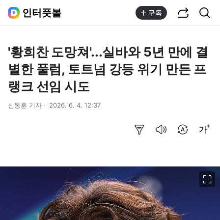
공유하기
통합검색
인터풋볼
구독
'황희찬 도망쳐'...실바와 5년 만에 결
별한 풀럼, 토트넘 강등 위기 만든 프
랭크 선임 시도
신동훈 기자
2026. 6. 4. 12:37
요약보기
음성으로 듣기
번역 설정
글씨크기 조절하기
이미지 크게 보기