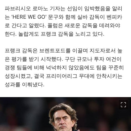
파브리시오 로마노 기자는 선임이 임박했음을 알리
는 'HERE WE GO' 문구와 함께 실바 감독이 벤피카
로 간다고 알렸다. 풀럼은 새로운 감독을 데려와야
한다. 놀랍게도 프랭크 감독을 노리고 있다.
프랭크 감독은 브렌트포드를 이끌며 지도자로서 높
은 평가를 받기 시작했다. 구단 규모나 투자 여건이
경쟁 팀들에 비해 넉넉하지 않았음에도 팀을 꾸준히
성장시켰고, 결국 프리미어리그 무대에 안착시키는
성과를 이뤄냈다.
이미지 크게 보기