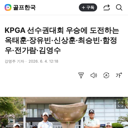
공유하기
통합검색
골프한국
구독
KPGA 선수권대회 우승에 도전하는
옥태훈·장유빈·신상훈·최승빈·함정
우·전가람·김영수
강명주 기자
2026. 6. 4. 12:18
요약보기
음성으로 듣기
번역 설정
글씨크기 조절하기
이미지 크게 보기