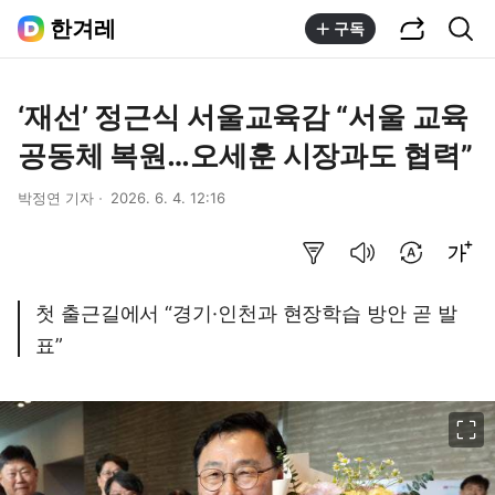
공유하기
통합검색
한겨레
구독
‘재선’ 정근식 서울교육감 “서울 교육
공동체 복원…오세훈 시장과도 협력”
박정연 기자
2026. 6. 4. 12:16
요약보기
음성으로 듣기
번역 설정
글씨크기 조절하기
첫 출근길에서 “경기·인천과 현장학습 방안 곧 발
표”
이미지 크게 보기