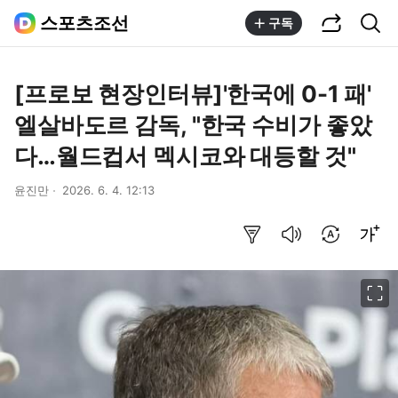
공유하기
통합검색
스포츠조선
구독
[프로보 현장인터뷰]'한국에 0-1 패'
엘살바도르 감독, "한국 수비가 좋았
다…월드컵서 멕시코와 대등할 것"
윤진만
2026. 6. 4. 12:13
요약보기
음성으로 듣기
번역 설정
글씨크기 조절하기
이미지 크게 보기